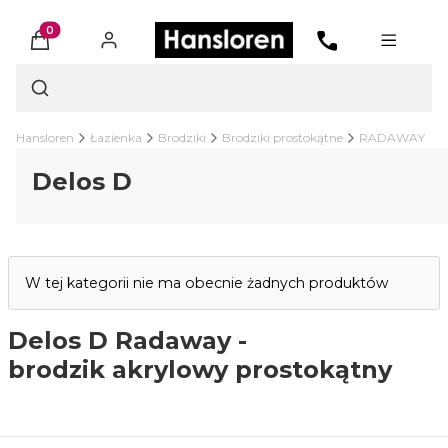
Produkty w koszyku: 0. Zobacz szczegóły
Otwórz wyszukiwarkę
Hansloren
Łazienka
Brodziki
Brodziki prostokątne
RADAWAY
Delos D
Lista produktów
W tej kategorii nie ma obecnie żadnych produktów
Delos D Radaway -
brodzik akrylowy prostokątny