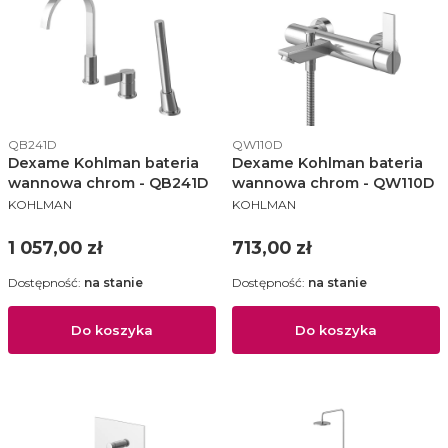
Kod produktu
Kod produktu
QB241D
QW110D
Dexame Kohlman bateria
Dexame Kohlman bateria
wannowa chrom - QB241D
wannowa chrom - QW110D
PRODUCENT
PRODUCENT
KOHLMAN
KOHLMAN
Cena
Cena
1 057,00 zł
713,00 zł
Dostępność:
na stanie
Dostępność:
na stanie
Do koszyka
Do koszyka