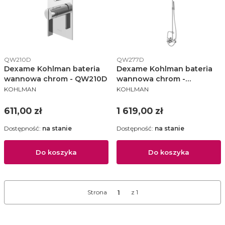
Kod produktu
Kod produktu
QW210D
QW277D
Dexame Kohlman bateria
Dexame Kohlman bateria
wannowa chrom - QW210D
wannowa chrom -
PRODUCENT
PRODUCENT
QW277D
KOHLMAN
KOHLMAN
Cena
Cena
611,00 zł
1 619,00 zł
Dostępność:
na stanie
Dostępność:
na stanie
Do koszyka
Do koszyka
Strona
z 1