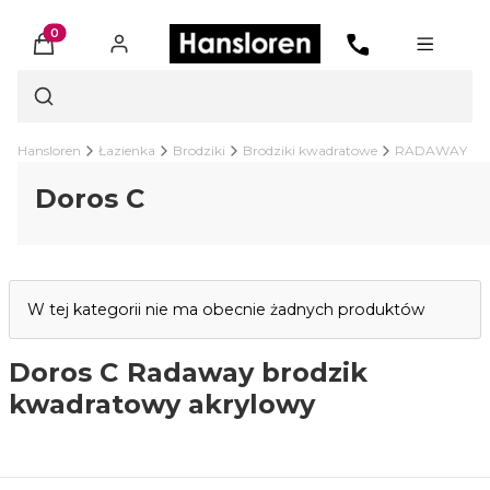
Produkty w koszyku: 0. Zobacz szczegóły
Otwórz wyszukiwarkę
Hansloren
Łazienka
Brodziki
Brodziki kwadratowe
RADAWAY
Doros C
Lista produktów
W tej kategorii nie ma obecnie żadnych produktów
Doros C Radaway brodzik
kwadratowy akrylowy