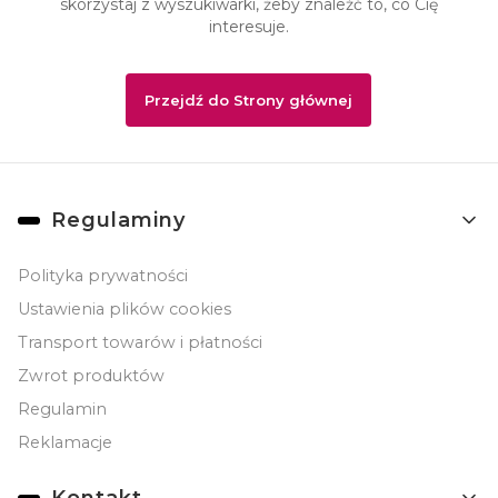
skorzystaj z wyszukiwarki, żeby znaleźć to, co Cię
interesuje.
Przejdź do Strony głównej
Linki w stopce
Regulaminy
Polityka prywatności
Ustawienia plików cookies
Transport towarów i płatności
Zwrot produktów
Regulamin
Reklamacje