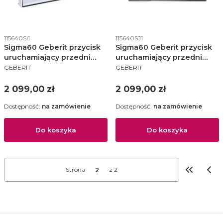
Kod produktu
Kod produktu
115640SI1
115640SJ1
Sigma60 Geberit przycisk
Sigma60 Geberit przycisk
uruchamiający przedni
uruchamiający przedni
PRODUCENT
PRODUCENT
szkło białe - 115.640.SI.1
szkło czarne - 115.640.SJ.1
GEBERIT
GEBERIT
Cena
Cena
2 099,00 zł
2 099,00 zł
Dostępność:
na zamówienie
Dostępność:
na zamówienie
Do koszyka
Do koszyka
Strona
z 2
Wróć do p