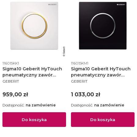
Kod produktu
Kod produktu
116015KK1
116015KM1
Sigma10 Geberit HyTouch
Sigma10 Geberit HyTouch
pneumatyczny zawór
pneumatyczny zawór
PRODUCENT
PRODUCENT
spłukujący do pisuaru
spłukujący do pisuaru
GEBERIT
GEBERIT
ręczny biały/złoty -
ręczny czarny/chrom
116.015.KK.1
/czarny - 116.015.KM.1
Cena
Cena
959,00 zł
1 033,00 zł
Dostępność:
na zamówienie
Dostępność:
na zamówienie
Do koszyka
Do koszyka