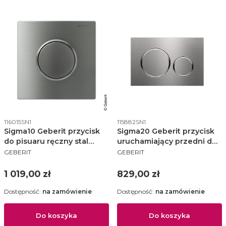
Kod produktu
Kod produktu
116015SN1
115882SN1
Sigma10 Geberit przycisk
Sigma20 Geberit przycisk
do pisuaru ręczny stal
uruchamiający przedni do
PRODUCENT
PRODUCENT
nierdzewna - 116.015.SN.1
spłuczek podtynkowych
GEBERIT
GEBERIT
UP320 stal szczotkowana -
115.882.SN.1
Cena
Cena
1 019,00 zł
829,00 zł
Dostępność:
na zamówienie
Dostępność:
na zamówienie
Do koszyka
Do koszyka