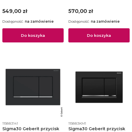
115.883.KJ.1
115.883.KK.1
Cena
Cena
549,00 zł
570,00 zł
Dostępność:
na zamówienie
Dostępność:
na zamówienie
Do koszyka
Do koszyka
Kod produktu
Kod produktu
115883141
115883KM1
Sigma30 Geberit przycisk
Sigma30 Geberit przycisk