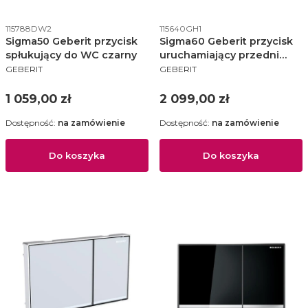
Kod produktu
Kod produktu
115788DW2
115640GH1
Sigma50 Geberit przycisk
Sigma60 Geberit przycisk
spłukujący do WC czarny
uruchamiający przedni
PRODUCENT
PRODUCENT
chrom szczotkowany -
GEBERIT
GEBERIT
115.640.GH.1
Cena
Cena
1 059,00 zł
2 099,00 zł
Dostępność:
na zamówienie
Dostępność:
na zamówienie
Do koszyka
Do koszyka