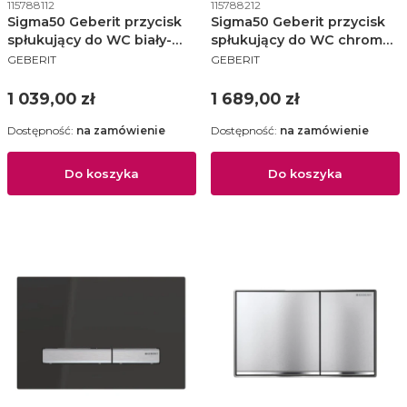
Kod produktu
Kod produktu
115788112
115788212
Sigma50 Geberit przycisk
Sigma50 Geberit przycisk
spłukujący do WC biały-
spłukujący do WC chrom
PRODUCENT
PRODUCENT
alpin
błyszczący
GEBERIT
GEBERIT
Cena
Cena
1 039,00 zł
1 689,00 zł
Dostępność:
na zamówienie
Dostępność:
na zamówienie
Do koszyka
Do koszyka