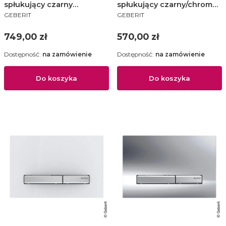
spłukujący czarny
spłukujący czarny/chrom
PRODUCENT
PRODUCENT
mat/chrom
błyszczący/czarny -
GEBERIT
GEBERIT
błyszczący/czarny mat -
115.883.KM.1
115883141
Cena
Cena
749,00 zł
570,00 zł
Dostępność:
na zamówienie
Dostępność:
na zamówienie
Do koszyka
Do koszyka