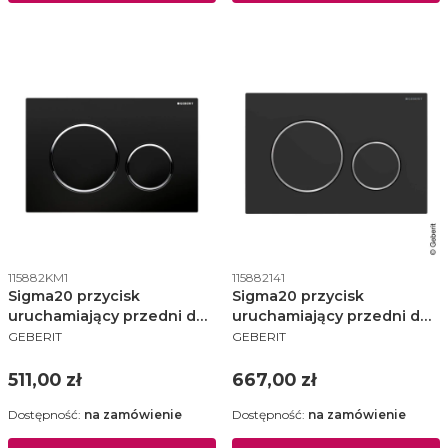
Kod produktu
Kod produktu
115882KM1
115882141
Sigma20 przycisk
Sigma20 przycisk
uruchamiający przedni do
uruchamiający przedni do
PRODUCENT
PRODUCENT
spłuczek podtynkowych
spłuczek podtynkowych
GEBERIT
GEBERIT
UP320 - czarny / chrom
UP320 - czarny mat /
błyszczący / czarny
chrom błyszczący / czarny
Cena
Cena
511,00 zł
667,00 zł
115.882.KM.1
mat - 115.882.14.1
Dostępność:
na zamówienie
Dostępność:
na zamówienie