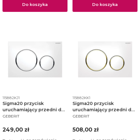
Do koszyka
Do koszyka
Kod produktu
Kod produktu
115882KJ1
115882KK1
Sigma20 przycisk
Sigma20 przycisk
uruchamiający przedni do
uruchamiający przedni do
PRODUCENT
PRODUCENT
spłuczek podtynkowych
spłuczek podtynkowych
GEBERIT
GEBERIT
UP320 biały/chrom
UP320 biały/złocony/biały -
błyszczący/biały -
115.882.KK.1
Cena
Cena
249,00 zł
508,00 zł
115.882.KJ.1