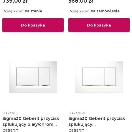
Cena
Cena
739,00 zł
568,00 zł
Dostępność:
na stanie
Dostępność:
na zamówienie
Do koszyka
Do koszyka
Kod produktu
Kod produktu
115883KJ1
115883KK1
Sigma30 Geberit przycisk
Sigma30 Geberit przycisk
spłukujący biały/chrom
spłukujący
PRODUCENT
PRODUCENT
błyszczący/biały -
biały/złocony/biały -
GEBERIT
GEBERIT