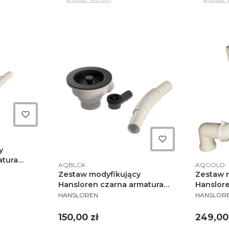
y
atura
Kod produktu
Kod produ
AQBLCK
AQGOLD
owa -
Zestaw modyfikujący
Zestaw 
Hansloren czarna armatura
Hanslore
PRODUCENT
PRODUCE
odpływowo przelewowa -
odpływo
HANSLOREN
HANSLOR
AQBLCK
AQGOL
Cena
Cena
150,00 zł
249,00