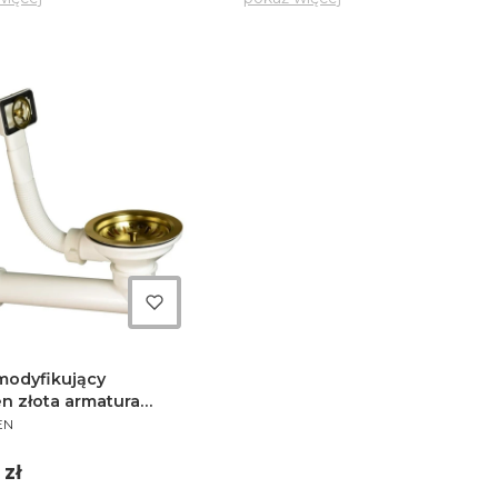
ktu
modyfikujący
n złota armatura
NT
wo przelewowa -
EN
D
 zł