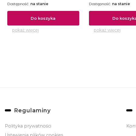
Dostępność:
na stanie
Dostępność:
na stanie
Do koszyka
Do koszyk
pokaż więcej
pokaż więcej
Linki w stopce
Regulaminy
Polityka prywatności
Kon
Ustawienia plików cookies