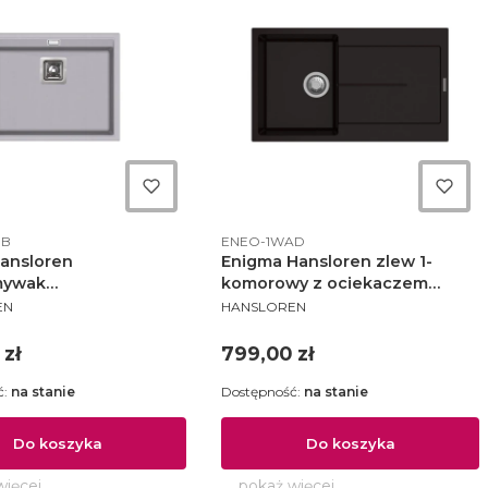
ktu
Kod produktu
MB
ENEO-1WAD
Hansloren
Enigma Hansloren zlew 1-
mywak
komorowy z ociekaczem
NT
PRODUCENT
eratowy podwieszany
500x860x200 mm korek auto
EN
HANSLOREN
alumetalik - DEAO-
espresso - ENEO-1WAD
Cena
 zł
799,00 zł
ć:
na stanie
Dostępność:
na stanie
Do koszyka
Do koszyka
więcej
pokaż więcej