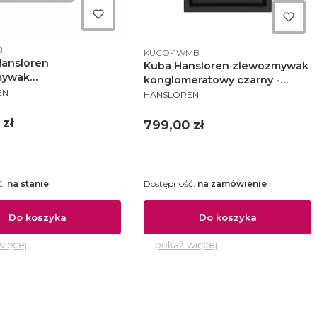
ktu
Kod produktu
B
KUCO-1WMB
Hansloren
Kuba Hansloren zlewozmywak
mywak
konglomeratowy czarny -
NT
eratowy podwieszany
PRODUCENT
EN
KUCO-1WMB
HANSLOREN
alumetalik - BIAO-
 zł
Cena
799,00 zł
ć:
na stanie
Dostępność:
na zamówienie
Do koszyka
Do koszyka
więcej
pokaż więcej