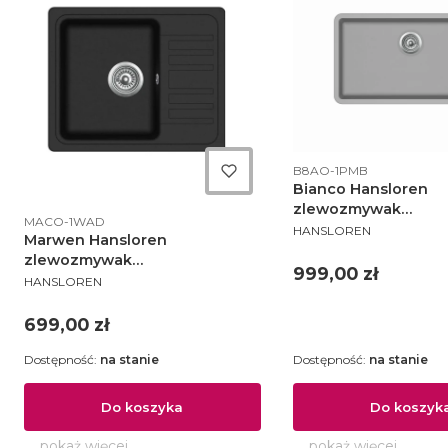
Kod produktu
B8AO-1PMB
Bianco Hansloren
zlewozmywak
Kod produktu
MACO-1WAD
PRODUCENT
konglomeratowy po
HANSLOREN
Marwen Hansloren
810x480 alumetalik 
zlewozmywak
1PMB
Cena
999,00 zł
PRODUCENT
konglomeratowy 460x575
HANSLOREN
czarny - MACO-1WAD
Cena
699,00 zł
Dostępność:
na stanie
Dostępność:
na stanie
Do koszyka
Do koszyk
pokaż więcej
pokaż więcej