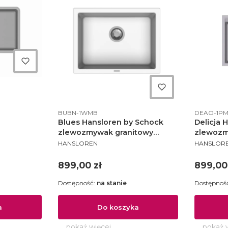
Kod produktu
Kod produ
BUBN-1WMB
DEAO-1P
dwieszany
Blues Hansloren by Schock
Delicja 
- B8AO-
zlewozmywak granitowy
zlewoz
PRODUCENT
PRODUCE
609x457 biały - BUBN-1WMB
konglom
HANSLOREN
HANSLOR
555x455 
1PMB
Cena
Cena
899,00 zł
899,00
Dostępność:
na stanie
Dostępnoś
a
Do koszyka
pokaż więcej
pokaż 