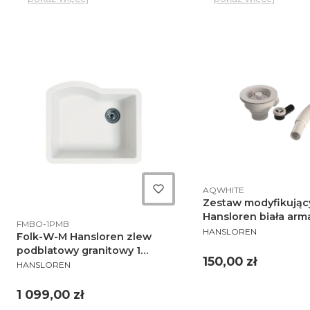
Kod produktu
AQWHITE
Zestaw modyfikując
Hansloren biała arm
Kod produktu
FMBO-1PMB
PRODUCENT
odpływowo przelew
HANSLOREN
Folk-W-M Hansloren zlew
AQWHITE
podblatowy granitowy 1
Cena
150,00 zł
PRODUCENT
komora 533x610 biały - FMBO-
HANSLOREN
1PMB
Cena
1 099,00 zł