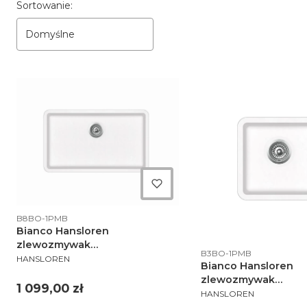
Lista produktów
Sortowanie:
Domyślne
Kod produktu
B8BO-1PMB
Bianco Hansloren
zlewozmywak
Kod produktu
B3BO-1PMB
PRODUCENT
konglomeratowy podwieszany
HANSLOREN
Bianco Hansloren
810x480 biały - B8BO-1PMB
zlewozmywak
Cena
1 099,00 zł
PRODUCENT
konglomeratowy po
HANSLOREN