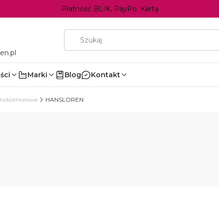
Płatność BLIK, PayPo, Kartą
en.pl
ści
Marki
Blog
Kontakt
dnokomorowe
HANSLOREN