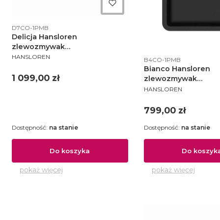
Kod produktu
D7CO-1PMB
Delicja Hansloren
zlewozmywak
PRODUCENT
konglomeratowy podwieszany
HANSLOREN
Kod produktu
B4CO-1PMB
740x455 czarny - D7CO-1PMB
Bianco Hansloren
Cena
1 099,00 zł
zlewozmywak
PRODUCENT
konglomeratowy po
HANSLOREN
420x460 czarny - 
Cena
799,00 zł
Dostępność:
na stanie
Dostępność:
na stanie
Do koszyka
Do koszyk
pokaż więcej
pokaż więcej