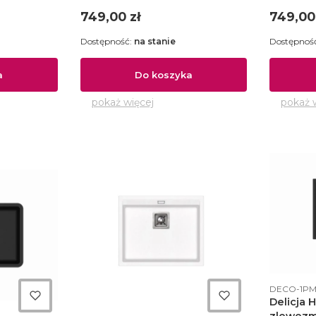
BO-1PMB
380x380 czarny - B3CO-1PMB
420x460
Cena
Cena
749,00 zł
749,00
Dostępność:
na stanie
Dostępnoś
a
Do koszyka
pokaż więcej
pokaż 
Kod produ
DECO-1P
Delicja 
zlewoz