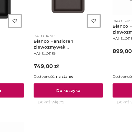
Kod produ
BIAO-1PM
Bianco 
zlewoz
Kod produktu
B4EO-1PMB
PRODUCE
konglom
HANSLOR
Bianco Hansloren
585x460 
zlewozmywak
1PMB
Cena
899,00
PRODUCENT
dwieszany
konglomeratowy podwieszany
HANSLOREN
B4CO-1PMB
420x460 espresso - B4EO-
1PMB
Cena
749,00 zł
Dostępność:
na stanie
Dostępnoś
a
Do koszyka
pokaż więcej
pokaż 