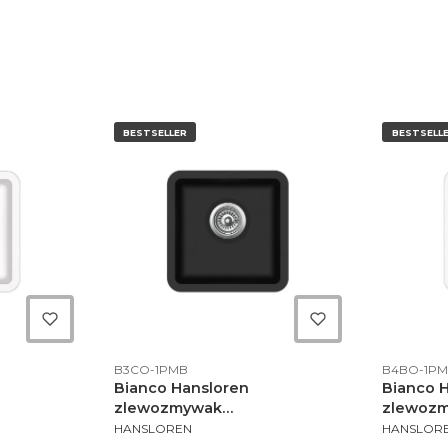
BESTSELLER
BESTSELL
Kod produktu
Kod produ
B3CO-1PMB
B4BO-1P
Bianco Hansloren
Bianco 
zlewozmywak
zlewoz
PRODUCENT
PRODUCE
dwieszany
konglomeratowy podwieszany
konglom
HANSLOREN
HANSLOR