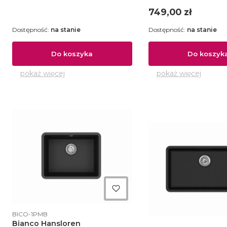
380x380 biały - B3
Cena
749,00 zł
Dostępność:
na stanie
Dostępność:
na stanie
Do koszyka
Do koszyk
pokaż więcej
pokaż więcej
Kod produktu
BICO-1PMB
Bianco Hansloren