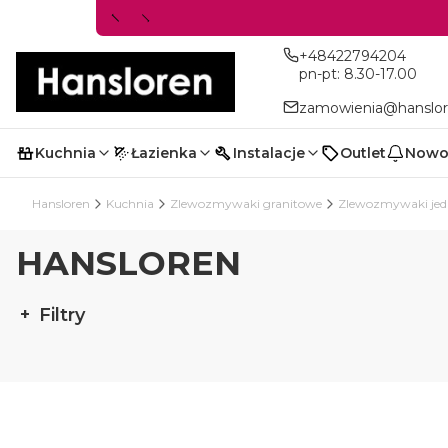
+48422794204
pn-pt: 8.30-17.00
zamowienia@hanslor
Kuchnia
Łazienka
Instalacje
Outlet
Nowo
Hansloren
Kuchnia
Zlewozmywaki granitowe
Zlewozmywaki je
HANSLOREN
Filtry
Koniec filtrów