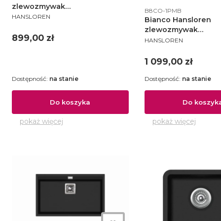
zlewozmywak
Kod produktu
B8CO-1PMB
PRODUCENT
konglomeratowy podwieszany
HANSLOREN
Bianco Hansloren
585x460 czarny - BICO-1PMB
zlewozmywak
Cena
899,00 zł
PRODUCENT
konglomeratowy po
HANSLOREN
810x480 czarny - B
Cena
1 099,00 zł
Dostępność:
na stanie
Dostępność:
na stanie
Do koszyka
Do koszyk
pokaż więcej
pokaż więcej