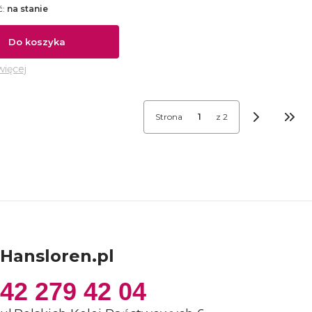
ć:
na stanie
Do koszyka
więcej
Strona
z 2
Prze
Hansloren.pl
42 279 42 04