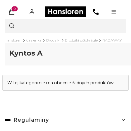
Produkty w koszyku: 0. Zobacz szczegóły
Otwórz wyszukiwarkę
Hansloren
Łazienka
Brodziki
Brodziki półokrągłe
RADAWAY
Kyntos A
Lista produktów
W tej kategorii nie ma obecnie żadnych produktów
Linki w stopce
Regulaminy