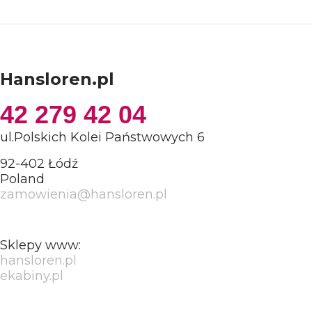
Hansloren.pl
42 279 42 04
ul.Polskich Kolei Państwowych 6
92-402 Łódź
Poland
zamowienia@hansloren.pl
Sklepy www:
hansloren.pl
ekabiny.pl