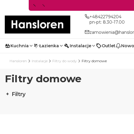
+48422794204
pn-pt: 8.30-17.00
zamowienia@hanslor
Kuchnia
Łazienka
Instalacje
Outlet
Nowo
Hansloren
Instalacje
Filtry do wody
Filtry domowe
Filtry domowe
Filtry
Koniec filtrów