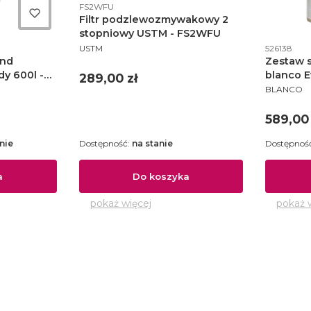
Kod produktu
FS2WFU
Filtr podzlewozmywakowy 2
stopniowy USTM - FS2WFU
Kod produ
PRODUCENT
526138
USTM
and
Zestaw 
dy 600l -
blanco E
Cena
289,00 zł
PRODUCE
BLANCO
Cena
589,00 
nie
Dostępność:
na stanie
Dostępnoś
a
Do koszyka
pokaż więcej
pokaż 