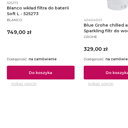
Kod produktu
525273
Blanco wkład filtra do baterii
Soft L - 525273
Kod produktu
PRODUCENT
40404001
BLANCO
Blue Grohe chilled 
Sparkling filtr do wo
Cena
749,00 zł
PRODUCENT
40404001
GROHE
Cena
329,00 zł
Dostępność:
na zamówienie
Dostępność:
na zamówie
Do koszyka
Do koszyk
pokaż więcej
pokaż więcej