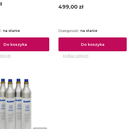
FSUltra
ł
Cena
499,00 zł
ć:
na stanie
Dostępność:
na stanie
Do koszyka
Do koszyka
więcej
pokaż więcej