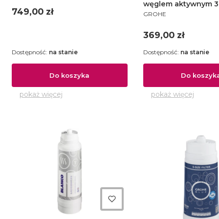
węglem aktywnym 30
Cena
749,00 zł
PRODUCENT
40547001
GROHE
Cena
369,00 zł
Dostępność:
na stanie
Dostępność:
na stanie
Do koszyka
Do koszyk
pokaż więcej
pokaż więcej