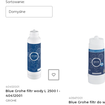
Lista produktów
Sortowanie:
Domyślne
Kod produktu
40412001
Blue Grohe filtr wody L 2500 l -
40412001
Kod produktu
40547001
PRODUCENT
GROHE
Blue Grohe filtr do 