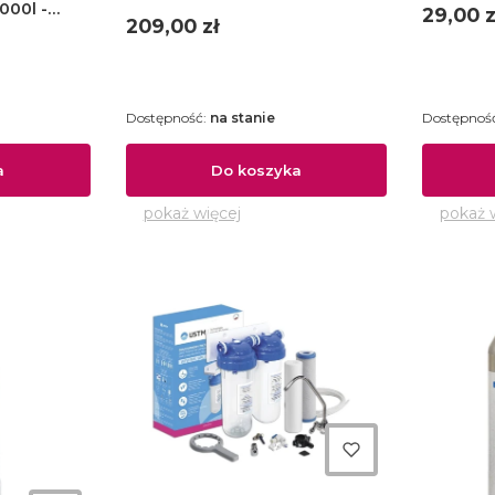
00l -
Cena
29,00 z
Cena
209,00 zł
Dostępność:
na stanie
Dostępnoś
a
Do koszyka
pokaż więcej
pokaż 