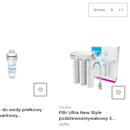
Strona
z 1
ktu
Kod produktu
FSUltra
tr do wody pralkowy
Filtr Ultra New Style
warkowy
podzlewozmywakowy 3
NT
sphate 3/4 - WFST1
PRODUCENT
stopniowy USTM chrom -
USTM