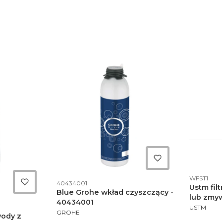
Kod produ
WFST1
Kod produktu
40434001
Ustm fil
Blue Grohe wkład czyszczący -
lub zmy
40434001
PRODUCE
polypho
USTM
PRODUCENT
GROHE
wody z