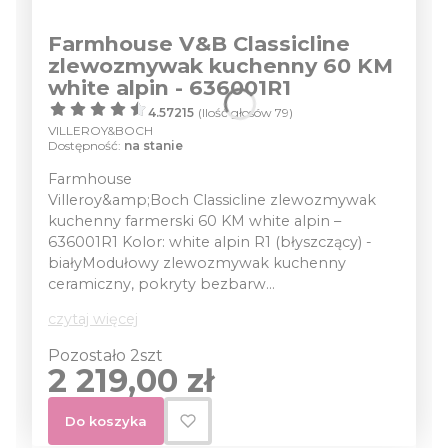
Farmhouse V&B Classicline
zlewozmywak kuchenny 60 KM
white alpin - 636001R1
4.57215
(Ilość głosów 79)
VILLEROY&BOCH
Dostępność:
na stanie
Farmhouse
Villeroy&amp;Boch Classicline zlewozmywak
kuchenny farmerski 60 KM white alpin –
636001R1 Kolor: white alpin R1 (błyszczący) -
białyModułowy zlewozmywak kuchenny
ceramiczny, pokryty bezbarw...
czytaj więcej
Pozostało 2szt
Cena
2 219,00 zł
Do koszyka