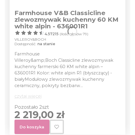
Farmhouse V&B Classicline
zlewozmywak kuchenny 60 KM
white alpin - 636001R1
4.57215
(Ilość głosów 79)
VILLEROY&BOCH
Dostępność:
na stanie
Farmhouse
Villeroy&amp;Boch Classicline zlewozmywak
kuchenny farmerski 60 KM white alpin –
636001R1 Kolor: white alpin R1 (błyszczący) -
białyModułowy zlewozmywak kuchenny
ceramiczny, pokryty bezbarw...
czytaj więcej
Pozostało 2szt
Cena
2 219,00 zł
Do koszyka