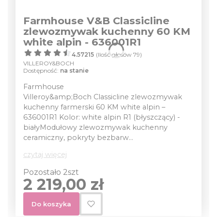
Farmhouse V&B Classicline
zlewozmywak kuchenny 60 KM
white alpin - 636001R1
4.57215
(Ilość głosów 79)
VILLEROY&BOCH
Dostępność:
na stanie
Farmhouse
Villeroy&amp;Boch Classicline zlewozmywak
kuchenny farmerski 60 KM white alpin –
636001R1 Kolor: white alpin R1 (błyszczący) -
białyModułowy zlewozmywak kuchenny
ceramiczny, pokryty bezbarw...
czytaj więcej
Pozostało 2szt
Cena
2 219,00 zł
Do koszyka