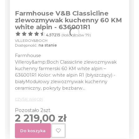
Farmhouse V&B Classicline
zlewozmywak kuchenny 60 KM
white alpin - 636001R1
4.57215
(Ilość głosów 79)
VILLEROY&BOCH
Dostępność:
na stanie
Farmhouse
Villeroy&amp;Boch Classicline zlewozmywak
kuchenny farmerski 60 KM white alpin –
636001R1 Kolor: white alpin R1 (błyszczący) -
białyModułowy zlewozmywak kuchenny
ceramiczny, pokryty bezbarw...
czytaj więcej
Pozostało 2szt
Cena
2 219,00 zł
Do koszyka