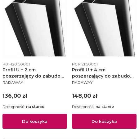
Kod produktu
Kod produktu
P01-120150001
P01-121150001
Profil U + 2 cm
Profil U + 4 cm
poszerzający do zabudowy
poszerzający do zabudowy
PRODUCENT
PRODUCENT
nawannowej Vesta - P01-
nawannowej Vesta - P01-
RADAWAY
RADAWAY
120150001
121150001
Cena
Cena
136,00 zł
148,00 zł
Dostępność:
na stanie
Dostępność:
na stanie
Do koszyka
Do koszyka