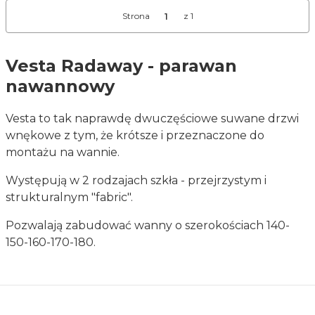
Strona
z 1
Vesta Radaway - parawan
nawannowy
Vesta to tak naprawdę dwuczęściowe suwane drzwi
wnękowe z tym, że krótsze i przeznaczone do
montażu na wannie.
Występują w 2 rodzajach szkła - przejrzystym i
strukturalnym "fabric".
Pozwalają zabudować wanny o szerokościach 140-
150-160-170-180.
Linki w stopce