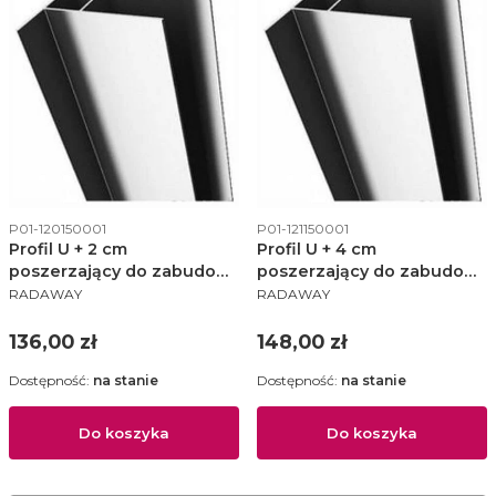
Kod produktu
Kod produktu
P01-120150001
P01-121150001
Profil U + 2 cm
Profil U + 4 cm
poszerzający do zabudowy
poszerzający do zabudowy
PRODUCENT
PRODUCENT
nawannowej Vesta - P01-
nawannowej Vesta - P01-
RADAWAY
RADAWAY
120150001
121150001
Cena
Cena
136,00 zł
148,00 zł
Dostępność:
na stanie
Dostępność:
na stanie
Do koszyka
Do koszyka