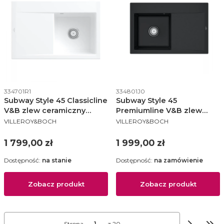
Kod produktu
Kod produktu
334701R1
334801J0
Subway Style 45 Classicline
Subway Style 45
V&B zlew ceramiczny
Premiumline V&B zlew
PRODUCENT
PRODUCENT
510x780 KM prawy white
ceramiczny 510x780 KM
VILLEROY&BOCH
VILLEROY&BOCH
alpin (połysk) - 334701R1
lewy chromit (poł) -
334801J0
Cena
Cena
1 799,00 zł
1 999,00 zł
Dostępność:
na stanie
Dostępność:
na zamówienie
Zobacz produkt
Zobacz produkt
Strona
z 20