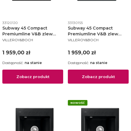
Kod produktu
Kod produktu
331201J0
331301S5
Subway 45 Compact
Subway 45 Compact
Premiumline V&B zlew
Premiumline V&B zlew
PRODUCENT
PRODUCENT
ceramiczny 510x650 KM
ceramiczny 510x650 KM
VILLEROY&BOCH
VILLEROY&BOCH
lewy chromit (połysk) -
prawy ebony - 331301S5
331201J0
Cena
Cena
1 959,00 zł
1 959,00 zł
Dostępność:
na stanie
Dostępność:
na stanie
Zobacz produkt
Zobacz produkt
NOWOŚĆ