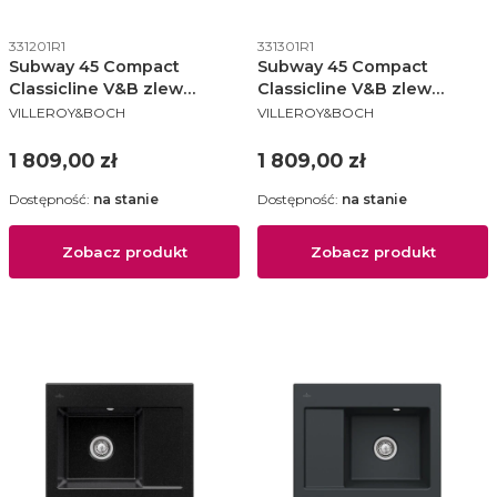
Kod produktu
Kod produktu
331201R1
331301R1
Subway 45 Compact
Subway 45 Compact
Classicline V&B zlew
Classicline V&B zlew
PRODUCENT
PRODUCENT
ceramiczny 510x650 KM
ceramiczny 510x650 KM
VILLEROY&BOCH
VILLEROY&BOCH
lewy white alpin (połysk) -
prawy white alpin (połysk) -
331201R1
331301R1
Cena
Cena
1 809,00 zł
1 809,00 zł
Dostępność:
na stanie
Dostępność:
na stanie
Zobacz produkt
Zobacz produkt