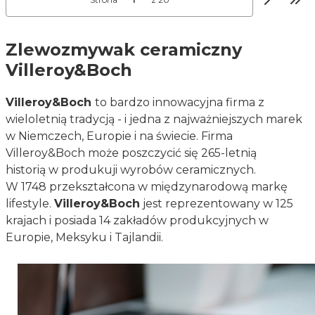
Prze
Zlewozmywak ceramiczny
Villeroy&Boch
Villeroy&Boch
to bardzo innowacyjna firma z
wieloletnią tradycją - i jedna z najważniejszych marek
w Niemczech, Europie i na świecie. Firma
Villeroy&Boch może poszczycić się 265-letnią
historią w produkuji wyrobów ceramicznych.
W 1748 przekształcona w międzynarodową markę
lifestyle.
Villeroy&Boch
jest reprezentowany w 125
krajach i posiada 14 zakładów produkcyjnych w
Europie, Meksyku i Tajlandii.