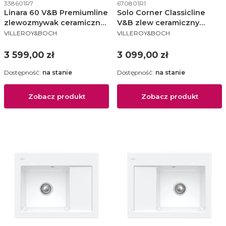
Kod produktu
Kod produktu
338601R7
670801R1
Linara 60 V&B Premiumline
Solo Corner Classicline
zlewozmywak ceramiczny
V&B zlew ceramiczny
PRODUCENT
PRODUCENT
510x1000 KM pure black -
narożny 600x1075mm KM
VILLEROY&BOCH
VILLEROY&BOCH
338601R7
white alpin (połysk) -
670801R1
Cena
Cena
3 599,00 zł
3 099,00 zł
Dostępność:
na stanie
Dostępność:
na stanie
Zobacz produkt
Zobacz produkt