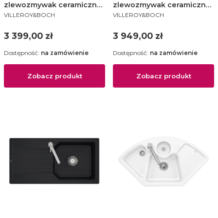
zlewozmywak ceramiczny
zlewozmywak ceramiczny
PRODUCENT
PRODUCENT
510x1000 KM white alpin -
510x1000 KA pure black -
VILLEROY&BOCH
VILLEROY&BOCH
338601R1
338602R7
Cena
Cena
3 399,00 zł
3 949,00 zł
Dostępność:
na zamówienie
Dostępność:
na zamówienie
Zobacz produkt
Zobacz produkt