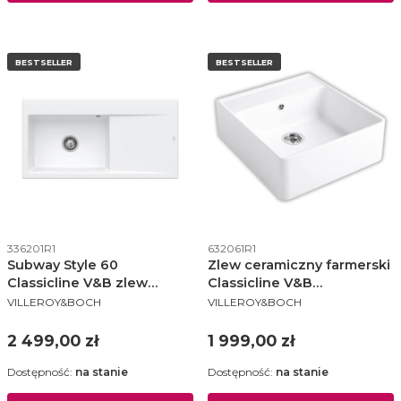
BESTSELLER
BESTSELLER
Kod produktu
Kod produktu
336201R1
632061R1
Subway Style 60
Zlew ceramiczny farmerski
Classicline V&B zlew
Classicline V&B
PRODUCENT
PRODUCENT
ceramiczny 510x1000 KM
595x630mm KM white alpin
VILLEROY&BOCH
VILLEROY&BOCH
lewy white alpin (połysk) -
(połysk) - 632061R1
336201R1
Cena
Cena
2 499,00 zł
1 999,00 zł
Dostępność:
na stanie
Dostępność:
na stanie