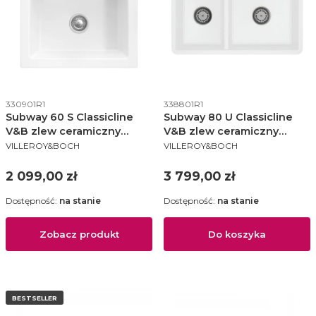
Kod produktu
Kod produktu
330901R1
338801R1
Subway 60 S Classicline
Subway 80 U Classicline
V&B zlew ceramiczny
V&B zlew ceramiczny
PRODUCENT
PRODUCENT
510x600mm KM white alpin
podblatowy KM white alpin
VILLEROY&BOCH
VILLEROY&BOCH
(połysk) - 330901R1
- 338801R1
Cena
Cena
2 099,00 zł
3 799,00 zł
Dostępność:
na stanie
Dostępność:
na stanie
Zobacz produkt
Do koszyka
BESTSELLER