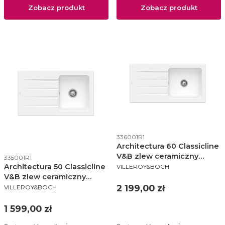
Zobacz produkt
Zobacz produkt
Kod produktu
336001R1
Architectura 60 Classicline
Kod produktu
V&B zlew ceramiczny
335001R1
PRODUCENT
510x1000 KM white alpin
Architectura 50 Classicline
VILLEROY&BOCH
(połysk) - 336001R1
V&B zlew ceramiczny
PRODUCENT
510x860 KM white alpin
Cena
2 199,00 zł
VILLEROY&BOCH
(połysk) - 335001R1
Cena
1 599,00 zł