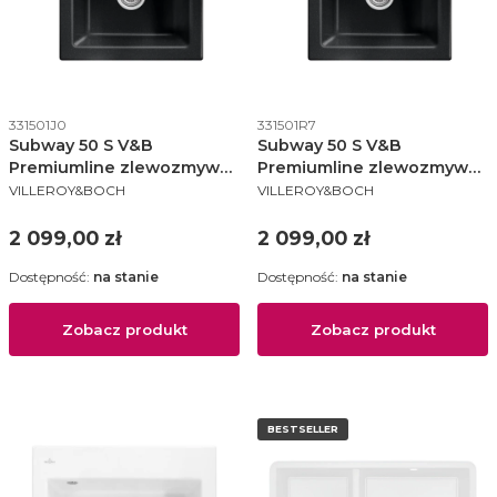
Kod produktu
Kod produktu
331501J0
331501R7
Subway 50 S V&B
Subway 50 S V&B
Premiumline zlewozmywak
Premiumline zlewozmywak
PRODUCENT
PRODUCENT
ceramiczny 525x510 KM
ceramiczny 525x510 KM
VILLEROY&BOCH
VILLEROY&BOCH
chromit (połysk) - 331501J0
pure black (mat) - 331501R7
Cena
Cena
2 099,00 zł
2 099,00 zł
Dostępność:
na stanie
Dostępność:
na stanie
Zobacz produkt
Zobacz produkt
BESTSELLER