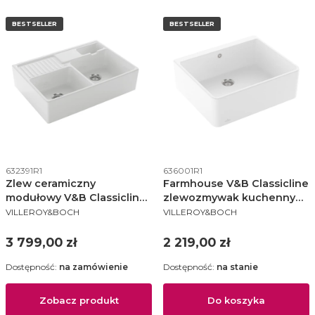
BESTSELLER
BESTSELLER
Kod produktu
Kod produktu
632391R1
636001R1
Zlew ceramiczny
Farmhouse V&B Classicline
modułowy V&B Classicline
zlewozmywak kuchenny
PRODUCENT
PRODUCENT
dwukomorowy kuchenny
60 KM white alpin -
VILLEROY&BOCH
VILLEROY&BOCH
90 KM white alpin (połysk) -
636001R1
632391R1
Cena
Cena
3 799,00 zł
2 219,00 zł
Dostępność:
na zamówienie
Dostępność:
na stanie
Zobacz produkt
Do koszyka