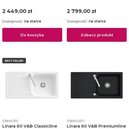
(połysk) - 670601R1
338401R1
Cena
Cena
2 449,00 zł
2 799,00 zł
Dostępność:
na stanie
Dostępność:
na stanie
Do koszyka
Zobacz produkt
BESTSELLER
Kod produktu
Kod produktu
338601R1
338602R7
Linara 60 V&B Classicline
Linara 60 V&B Premiumline