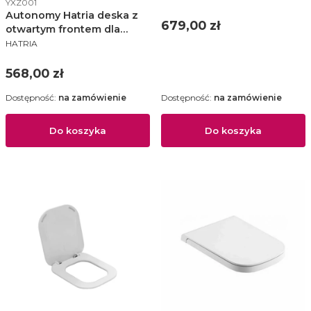
YXZ001
Autonomy Hatria deska z
Cena
679,00 zł
otwartym frontem dla
PRODUCENT
niepełnosprawnych -
HATRIA
YXZ001
Cena
568,00 zł
Dostępność:
na zamówienie
Dostępność:
na zamówienie
Do koszyka
Do koszyka