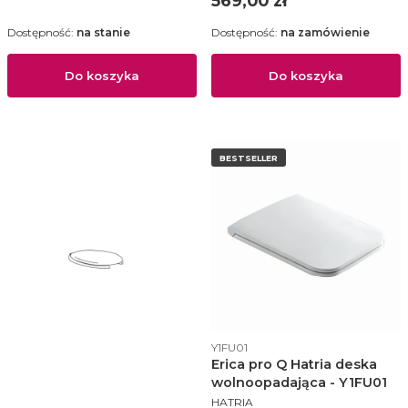
569,00 zł
Dostępność:
na stanie
Dostępność:
na zamówienie
Do koszyka
Do koszyka
BESTSELLER
Kod produktu
Y1FU01
Erica pro Q Hatria deska
wolnoopadająca - Y1FU01
PRODUCENT
HATRIA
Kod produktu