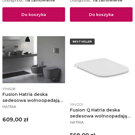
Dostępność:
na zamówienie
Dostępność:
na zamówienie
Do koszyka
Do koszyka
BESTSELLER
Kod produktu
Y1H608
Fusion Hatria deska
sedesowa wolnoopadająca
Kod produktu
YXVZ01
PRODUCENT
antracyt grey - Y1H608
HATRIA
Fusion Q Hatria deska
sedesowa wolnoopadająca
Cena
609,00 zł
PRODUCENT
- YXVZ01
HATRIA
Cena