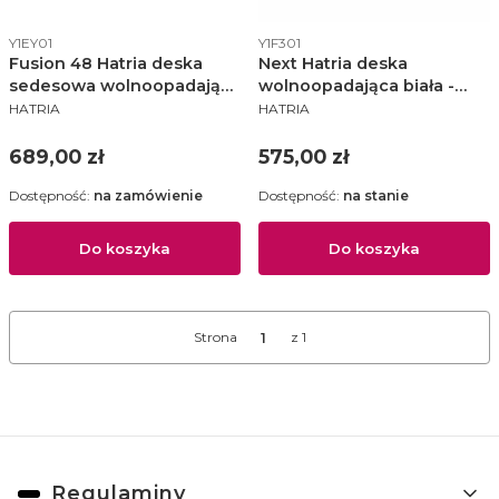
Kod produktu
Kod produktu
Y1EY01
Y1F301
Fusion 48 Hatria deska
Next Hatria deska
sedesowa wolnoopadająca
wolnoopadająca biała -
PRODUCENT
PRODUCENT
- Y1EY01
Y1F301
HATRIA
HATRIA
Cena
Cena
689,00 zł
575,00 zł
Dostępność:
na zamówienie
Dostępność:
na stanie
Do koszyka
Do koszyka
Strona
z 1
Linki w stopce
Regulaminy