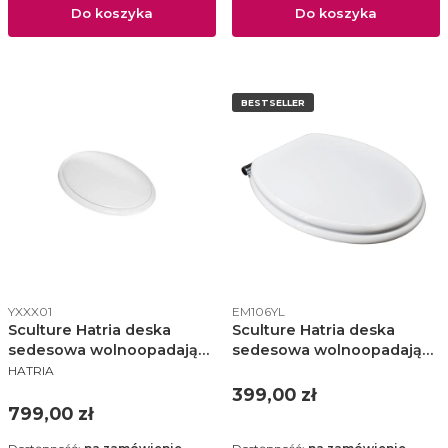
Do koszyka
Do koszyka
BESTSELLER
Kod produktu
Kod produktu
YXXX01
EM106YL
Sculture Hatria deska
Sculture Hatria deska
sedesowa wolnoopadająca
sedesowa wolnoopadająca
PRODUCENT
biała - YXXX01
biała - YXXX01 / EM106YL
HATRIA
Cena
399,00 zł
Cena
799,00 zł