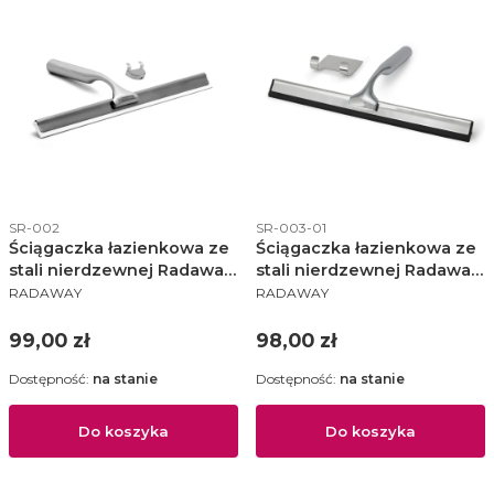
Kod produktu
Kod produktu
SR-002
SR-003-01
Ściągaczka łazienkowa ze
Ściągaczka łazienkowa ze
stali nierdzewnej Radaway
stali nierdzewnej Radaway
PRODUCENT
PRODUCENT
+ uchwyt chrom - SR-002
+ uchwyt chrom - SR-003-
RADAWAY
RADAWAY
01
Cena
Cena
99,00 zł
98,00 zł
Dostępność:
na stanie
Dostępność:
na stanie
Do koszyka
Do koszyka