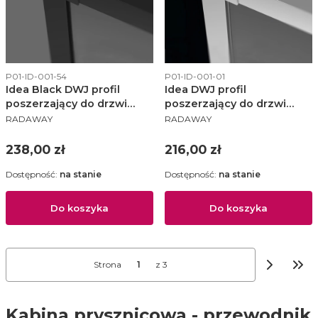
Kod produktu
Kod produktu
P01-ID-001-54
P01-ID-001-01
Idea Black DWJ profil
Idea DWJ profil
poszerzający do drzwi
poszerzający do drzwi
PRODUCENT
PRODUCENT
wnękowych +20 mm - P01-
wnękowych +20 mm - P01-
RADAWAY
RADAWAY
ID-001-54
ID-001-01
Cena
Cena
238,00 zł
216,00 zł
Dostępność:
na stanie
Dostępność:
na stanie
Do koszyka
Do koszyka
Strona
z 3
Prze
Kabina prysznicowa - przewodnik