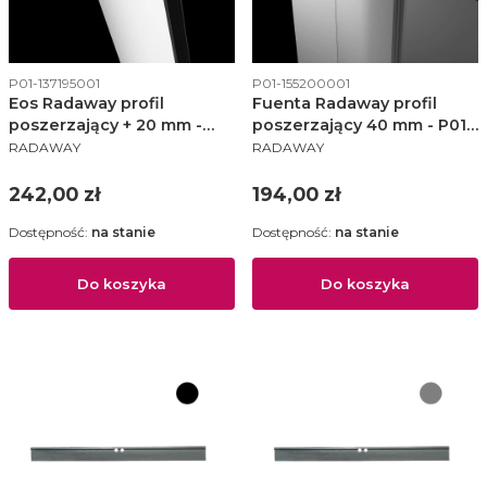
Kod produktu
Kod produktu
P01-137195001
P01-155200001
Eos Radaway profil
Fuenta Radaway profil
poszerzający + 20 mm -
poszerzający 40 mm - P01-
PRODUCENT
PRODUCENT
P01-137195001
155200001
RADAWAY
RADAWAY
Cena
Cena
242,00 zł
194,00 zł
Dostępność:
na stanie
Dostępność:
na stanie
Do koszyka
Do koszyka