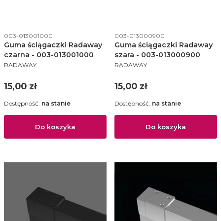
Kod produktu
Kod produktu
003-013001000
003-013000900
Guma ściągaczki Radaway
Guma ściągaczki Radaway
czarna - 003-013001000
szara - 003-013000900
PRODUCENT
PRODUCENT
RADAWAY
RADAWAY
Cena
Cena
15,00 zł
15,00 zł
Dostępność:
na stanie
Dostępność:
na stanie
Do koszyka
Do koszyka