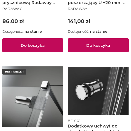
prysznicową Radaway
poszerzający U +20 mm -
PRODUCENT
PRODUCENT
złoty połysk - WR-009
P01-133195001
RADAWAY
RADAWAY
Cena
Cena
86,00 zł
141,00 zł
Dostępność:
na stanie
Dostępność:
na stanie
Do koszyka
Do koszyka
BESTSELLER
Kod produktu
BF-001
Dodatkowy uchwyt do