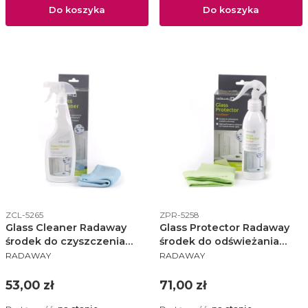
Do koszyka
Do koszyka
Kod produktu
Kod produktu
ZCL-5265
ZPR-5258
Glass Cleaner Radaway
Glass Protector Radaway
środek do czyszczenia
środek do odświeżania
PRODUCENT
PRODUCENT
kabin prysznicowych
powłoki ochronnej 250 ml
RADAWAY
RADAWAY
500ml Easy Clean - ZCL-
Easy Clean - ZPR-5258
5265
Cena
Cena
53,00 zł
71,00 zł