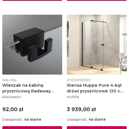
Kod produktu
Kod produktu
WR-054
XT0103123322
Wieszak na kabinę
Xtensa Huppe Pure 4-kąt
prysznicową Radaway
drzwi prysznicowe 120 cm
PRODUCENT
PRODUCENT
czarny - WR-054
lewe czarny mat/szkło
RADAWAY
HUPPE
przezroczyste Anti-Plaque
Cena
Cena
92,00 zł
3 939,00 zł
Dostępność:
na stanie
Dostępność:
na stanie