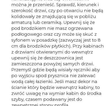
można je przenieść. Sprawdź, kierunek i
szerokość drzwi, czy po otwarciu nie będą
kolidowały ze znajdującą się w pobliżu
armaturą lub ceramiką. Upewnij się że
pod brodzikiem nie masz ogrzewana
podłogowego oraz czy może się skuć z
syfonem w posadzkę (zazwyczaj jest to 8
cm dla brodzików płytkich). Przy kabinach
z drzwiami otwieranymi do wewnątrz
upewnij się że deszczownica jest
zamieszczona powyżej samych drzwi.
Przemyśl gdzie będą wisiały ręczniki aby
po wyjściu spod prysznica nie zalewać
wodą całej łazienki. Jeśli masz dekor na
ścianie który będzie wewnątrz kabiny, to
zwróć uwagę na wymiar kabin do środka
szyby, czasem podawany jest do
zewnętrznej strony profila.