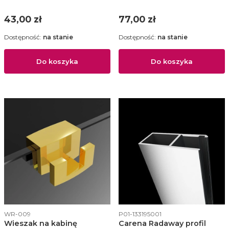
Cena
Cena
43,00 zł
77,00 zł
Dostępność:
na stanie
Dostępność:
na stanie
Do koszyka
Do koszyka
Kod produktu
Kod produktu
WR-009
P01-133195001
Wieszak na kabinę
Carena Radaway profil