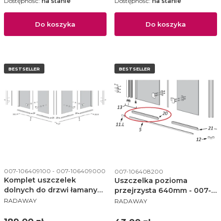
Dostępność:
na stanie
Dostępność:
na stanie
Do koszyka
Do koszyka
BESTSELLER
BESTSELLER
Kod produktu
Kod produktu
007-106409100 - 007-106409000
007-106408200
Komplet uszczelek
Uszczelka pozioma
dolnych do drzwi łamanych
przejrzysta 640mm - 007-
PRODUCENT
PRODUCENT
kabiny Nes KDD-B Radaway
106408200
RADAWAY
RADAWAY
przejrzyste