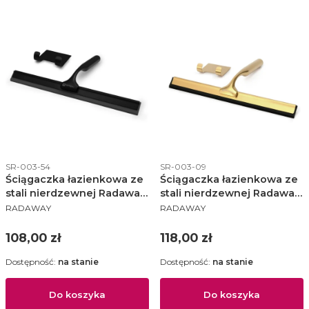
Kod produktu
Kod produktu
SR-003-54
SR-003-09
Ściągaczka łazienkowa ze
Ściągaczka łazienkowa ze
stali nierdzewnej Radaway
stali nierdzewnej Radaway
PRODUCENT
PRODUCENT
+ uchwyt czarna - SR-003-
+ uchwyt złoty - SR-003-09
RADAWAY
RADAWAY
54
Cena
Cena
108,00 zł
118,00 zł
Dostępność:
na stanie
Dostępność:
na stanie
Do koszyka
Do koszyka