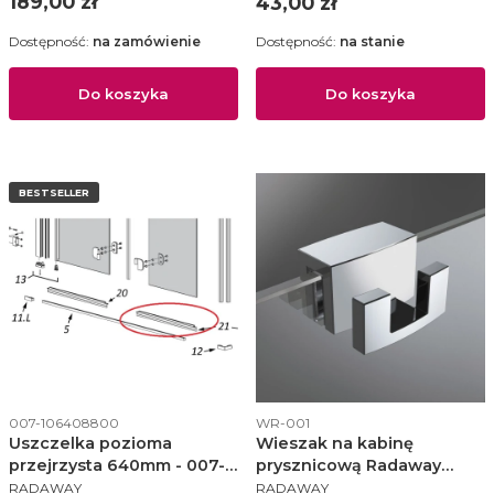
Cena
Cena
189,00 zł
43,00 zł
Dostępność:
na zamówienie
Dostępność:
na stanie
Do koszyka
Do koszyka
BESTSELLER
Kod produktu
Kod produktu
007-106408800
WR-001
Uszczelka pozioma
Wieszak na kabinę
przejrzysta 640mm - 007-
prysznicową Radaway
PRODUCENT
PRODUCENT
106408800
chrom - WR-001
RADAWAY
RADAWAY