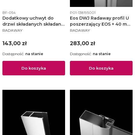
Kod produktu
Kod produktu
BF-054
P01-138195001
Dodatkowy uchwyt do
Eos DWJ Radaway profil U
drzwi składanych składane
poszerzający EOS + 40 mm
PRODUCENT
PRODUCENT
Radaway - bf-054
- P01-138195001
RADAWAY
RADAWAY
Cena
Cena
143,00 zł
283,00 zł
Dostępność:
na stanie
Dostępność:
na stanie
Do koszyka
Do koszyka