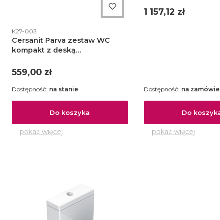
5661 01 01
Cena
1 157,12 zł
Kod produktu
K27-003
Cersanit Parva zestaw WC
kompakt z deską
wolnoopadającą biały
Cena
559,00 zł
Dostępność:
na stanie
Dostępność:
na zamówie
Do koszyka
Do koszyk
pokaż więcej
pokaż więcej