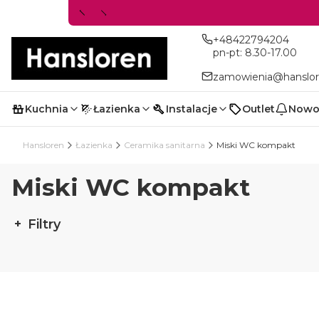
+48422794204
pn-pt: 8.30-17.00
zamowienia@hanslor
Kuchnia
Łazienka
Instalacje
Outlet
Nowo
Hansloren
Łazienka
Ceramika sanitarna
Miski WC kompakt
Miski WC kompakt
Filtry
Koniec filtrów