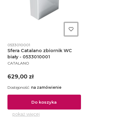
Kod produktu
0533010001
Sfera Catalano zbiornik WC
biały - 0533010001
PRODUCENT
CATALANO
Cena
629,00 zł
Dostępność:
na zamówienie
Do koszyka
pokaż więcej