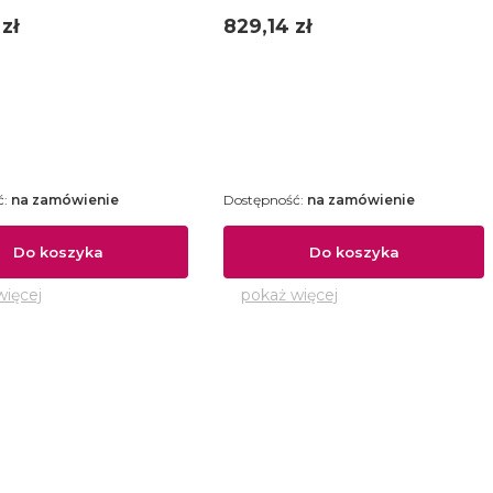
Cena
zł
829,14 zł
ć:
na zamówienie
Dostępność:
na zamówienie
Do koszyka
Do koszyka
więcej
pokaż więcej