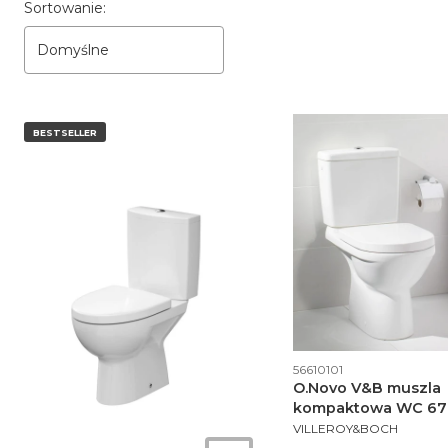
Lista produktów
Sortowanie:
Domyślne
BESTSELLER
Kod produktu
56610101
O.Novo V&B muszla
kompaktowa WC 67
PRODUCENT
odpływ pionowy whit
VILLEROY&BOCH