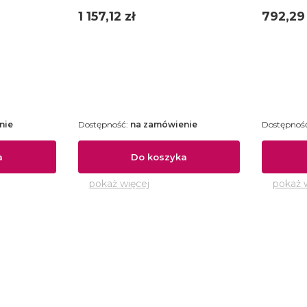
5661 10 01
Cena
Cena
1 157,12 zł
792,29 
nie
Dostępność:
na zamówienie
Dostępnoś
a
Do koszyka
pokaż więcej
pokaż 