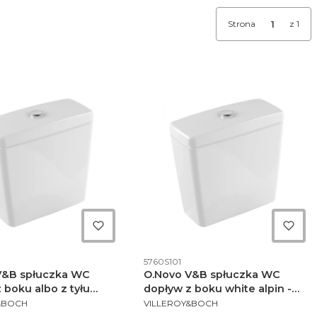
Strona
z 1
ktu
Kod produktu
5760S101
V&B spłuczka WC
O.Novo V&B spłuczka WC
 boku albo z tyłu
dopływ z boku white alpin -
NT
PRODUCENT
pin - 5760 G1 01
5760 S1 01
&BOCH
VILLEROY&BOCH