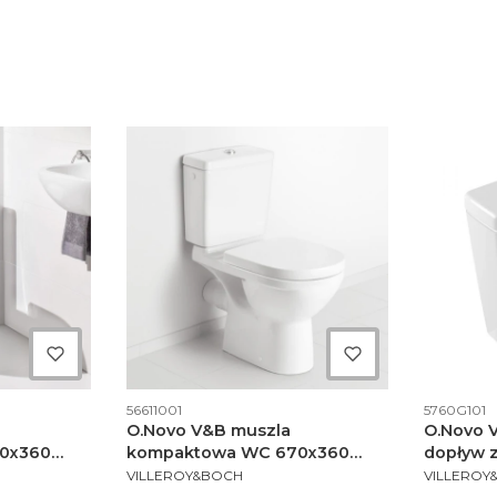
Kod produktu
Kod produ
56611001
5760G101
O.Novo V&B muszla
O.Novo 
0x360
kompaktowa WC 670x360
dopływ z
PRODUCENT
PRODUCE
e alpin -
odpływ poziomy weiss alpin -
white al
VILLEROY&BOCH
VILLEROY