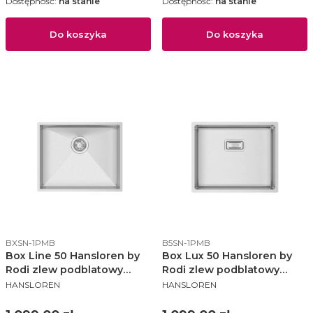
Dostępność:
na stanie
Dostępność:
na stanie
Do koszyka
Do koszyka
Kod produktu
Kod produktu
BXSN-1PMB
B5SN-1PMB
Box Line 50 Hansloren by
Box Lux 50 Hansloren by
Rodi zlew podblatowy
Rodi zlew podblatowy
PRODUCENT
PRODUCENT
500x400 korek manulany
500x400 KM stal
HANSLOREN
HANSLOREN
stal szczotkowana - BXSN-
szczotkowana - B5SN-
1PMB
1PMB