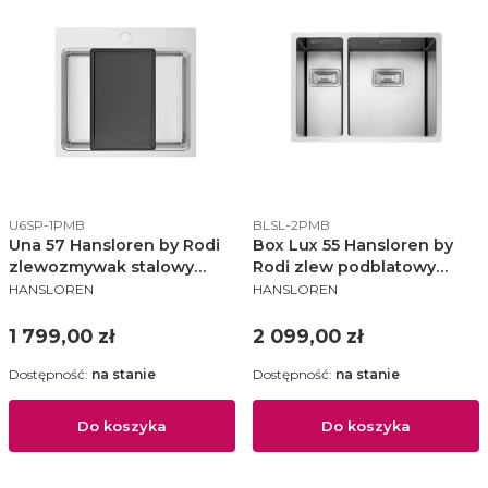
Kod produktu
Kod produktu
U6SP-1PMB
BLSL-2PMB
Una 57 Hansloren by Rodi
Box Lux 55 Hansloren by
zlewozmywak stalowy
Rodi zlew podblatowy
PRODUCENT
PRODUCENT
550x505 KM stal
575x440 KM prawy stal
HANSLOREN
HANSLOREN
polerowana - U6SP-1PMB
szczotkowana - BLSL-
2PMB
Cena
Cena
1 799,00 zł
2 099,00 zł
Dostępność:
na stanie
Dostępność:
na stanie
Do koszyka
Do koszyka