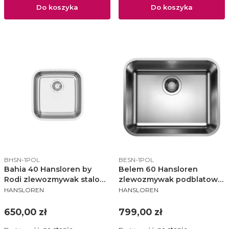
Do koszyka
Do koszyka
Kod produktu
Kod produktu
BHSN-1POL
BESN-1POL
Bahia 40 Hansloren by
Belem 60 Hansloren
Rodi zlewozmywak stalowy
zlewozmywak podblatowy
PRODUCENT
PRODUCENT
wpuszczany IF 400x400
500x400 stal polerowana
HANSLOREN
HANSLOREN
stal polerowana - BHSN-
1POL
Cena
Cena
650,00 zł
799,00 zł