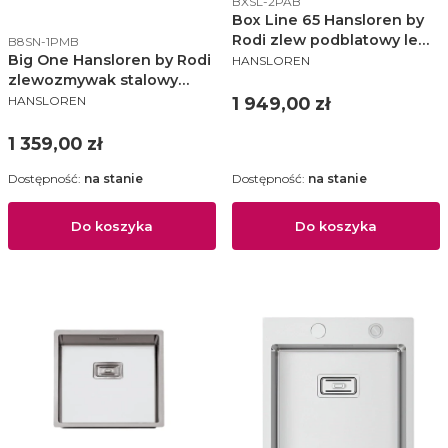
BXSL-2PAB
Box Line 65 Hansloren by
Kod produktu
Rodi zlew podblatowy lewy
B8SN-1PMB
PRODUCENT
Big One Hansloren by Rodi
stal szczotkowana - BXSL-
HANSLOREN
zlewozmywak stalowy
2PAB
PRODUCENT
510x860 - B8SN-1PMB
Cena
HANSLOREN
1 949,00 zł
Cena
1 359,00 zł
Dostępność:
na stanie
Dostępność:
na stanie
Do koszyka
Do koszyka