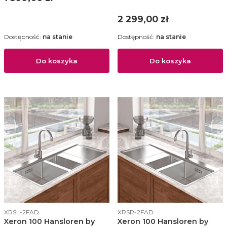
szczotkowana - B8SN-
2WAD
Cena
2 299,00 zł
Dostępność:
na stanie
Dostępność:
na stanie
Do koszyka
Do koszyka
Kod produktu
Kod produktu
XRSL-2FAD
XRSR-2FAD
Xeron 100 Hansloren by
Xeron 100 Hansloren by