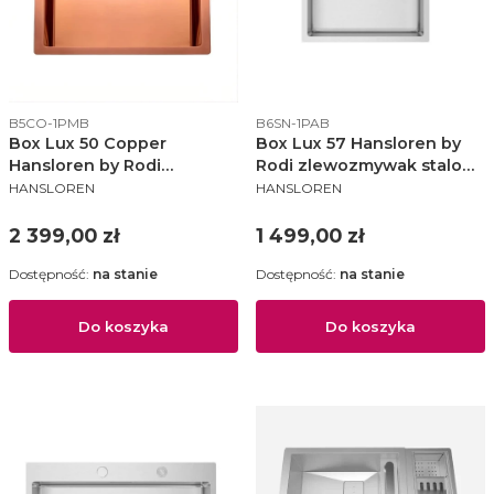
Kod produktu
Kod produktu
B5CO-1PMB
B6SN-1PAB
Box Lux 50 Copper
Box Lux 57 Hansloren by
Hansloren by Rodi
Rodi zlewozmywak stalowy
PRODUCENT
PRODUCENT
zlewozmywak 550x450 KM
550x505 KM stal
HANSLOREN
HANSLOREN
miedź - B5CO-1PMB
szczotkowana - B6SN-
1PAB
Cena
Cena
2 399,00 zł
1 499,00 zł
Dostępność:
na stanie
Dostępność:
na stanie
Do koszyka
Do koszyka