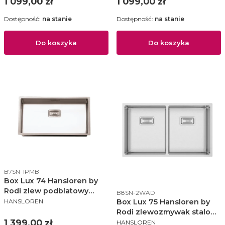
Cena
Cena
1 099,00 zł
1 099,00 zł
Dostępność:
na stanie
Dostępność:
na stanie
Do koszyka
Do koszyka
Kod produktu
B7SN-1PMB
Box Lux 74 Hansloren by
Rodi zlew podblatowy
Kod produktu
B8SN-2WAD
PRODUCENT
740x400 korek manulany
Box Lux 75 Hansloren by
HANSLOREN
stal szczotkowana - B7SN-
Rodi zlewozmywak stalowy
PRODUCENT
1PMB
Cena
740x440 stal
1 399,00 zł
HANSLOREN