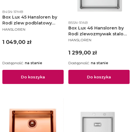
Kod produktu
B4SN-1PMB
Box Lux 45 Hansloren by
Kod produktu
B5SN-1PAB
Rodi zlew podblatowy
Box Lux 46 Hansloren by
PRODUCENT
450x400 korek manulany
HANSLOREN
Rodi zlewozmywak stalowy
stal szczotkowana - B4SN-
PRODUCENT
450x505 KM stal
HANSLOREN
1PMB
Cena
1 049,00 zł
szczotkowana - B5SN-1PAB
Cena
1 299,00 zł
Dostępność:
na stanie
Dostępność:
na stanie
Do koszyka
Do koszyka