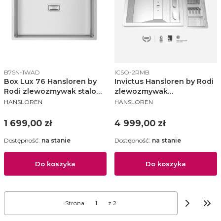
Kod produktu
Kod produktu
B7SN-1WAD
ICSO-2RMB
Box Lux 76 Hansloren by
Invictus Hansloren by Rodi
Rodi zlewozmywak stalowy
zlewozmywak
PRODUCENT
PRODUCENT
790x505 stal
wielofunkcyjny 790x505
HANSLOREN
HANSLOREN
szczotkowana - B7SN-
stal szczotkowana - ICSO-
1WAD
2RMB
Cena
Cena
1 699,00 zł
4 999,00 zł
Dostępność:
na stanie
Dostępność:
na stanie
Do koszyka
Do koszyka
Strona
z 2
Prze