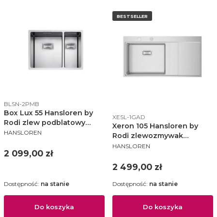
BESTSELLER
Kod produktu
BLSN-2PMB
Box Lux 55 Hansloren by
Kod produktu
XESL-1GAD
Rodi zlew podblatowy
Xeron 105 Hansloren by
PRODUCENT
575x440 lewy KM stal
HANSLOREN
Rodi zlewozmywak
szczotkowana - BLSN-
PRODUCENT
1000x520 KA lewy stal
HANSLOREN
2PMB
Cena
2 099,00 zł
szczotkowana - XESL-1GAD
Cena
2 499,00 zł
Dostępność:
na stanie
Dostępność:
na stanie
Do koszyka
Do koszyka