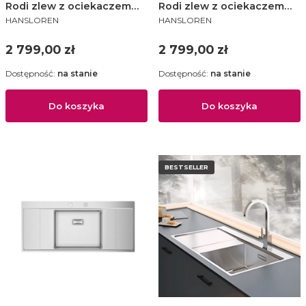
Rodi zlew z ociekaczem
Rodi zlew z ociekaczem
PRODUCENT
PRODUCENT
1000x520 KA lewy stal
1000x520 KA prawy stal
HANSLOREN
HANSLOREN
szczotkowana - XRSL-2FAD
szczotkowana - XRSR-
2FAD
Cena
Cena
2 799,00 zł
2 799,00 zł
Dostępność:
na stanie
Dostępność:
na stanie
Do koszyka
Do koszyka
BESTSELLER