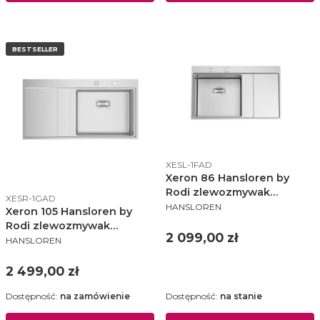
BESTSELLER
Kod produktu
XESL-1FAD
Xeron 86 Hansloren by
Rodi zlewozmywak
Kod produktu
XESR-1GAD
PRODUCENT
860x520 KA lewy stal
HANSLOREN
Xeron 105 Hansloren by
szczotkowana - XESL-1FAD
Rodi zlewozmywak
Cena
2 099,00 zł
PRODUCENT
1000x520 KA prawy stal
HANSLOREN
szczotkowana - XESR-1GAD
Cena
2 499,00 zł
Dostępność:
na zamówienie
Dostępność:
na stanie