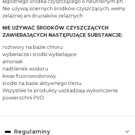
łagodnego środka czyszczącego o neutralnym ph.
Nie używaj ściernych środków czyszczących, wełny
żelaznej ani druciaków żelaznych
NIE UŻYWAĆ ŚRODKÓW CZYSZCZĄCYCH
ZAWIERAJĄCYCH NASTĘPUJĄCE SUBSTANCJE:
roztwory na bazie chloru
wybielacze i środki wybielające
amoniak
nadtlenek wodoru
kwas fluorowodorowy
środki na bazie aktywnego tlenu
Wszystkie te produkty uszkadzają wykończenie
powierzchni PVD.
Linki w stopce
Regulaminy