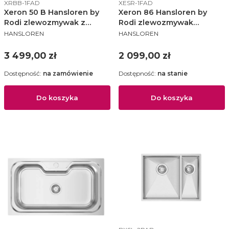
Kod produktu
Kod produktu
XRBB-1FAD
XESR-1FAD
Xeron 50 B Hansloren by
Xeron 86 Hansloren by
Rodi zlewozmywak z
Rodi zlewozmywak
PRODUCENT
PRODUCENT
dwoma ociekaczami
860x520 KA prawy stal
HANSLOREN
HANSLOREN
1160x520 KA lewy stal
szczotkowana - XESR-1FAD
szczotkowana - XRBB-
Cena
Cena
3 499,00 zł
2 099,00 zł
1FAD
Dostępność:
na zamówienie
Dostępność:
na stanie
Do koszyka
Do koszyka
Kod produktu