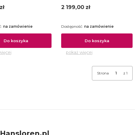
Cena
zł
2 199,00 zł
ć:
na zamówienie
Dostępność:
na zamówienie
Do koszyka
Do koszyka
więcej
pokaż więcej
Strona
z 1
Hansloren.pl