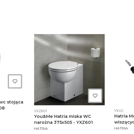
 wc stojąca
T08
Kod produ
Kod produktu
YXVC
YXZ601
Hatria 
You&Me Hatria miska WC
wiszącyc
narożna 375x505 - YXZ601
PRODUCE
PRODUCENT
YXVC
HATRIA
HATRIA