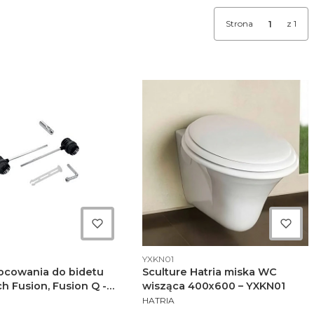
Strona
z 1
ktu
Kod produktu
YXKN01
Mocowania do bidetu
Sculture Hatria miska WC
h Fusion, Fusion Q -
wisząca 400x600 – YXKN01
NT
PRODUCENT
HATRIA