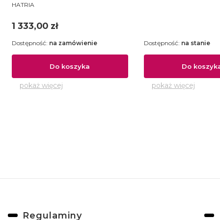
PRODUCENT
niepełnosprawnych - Y0CA
HATRIA
Cena
1 333,00 zł
Dostępność:
na zamówienie
Dostępność:
na stanie
Do koszyka
Do koszyk
pokaż więcej
pokaż więcej
Linki w stopce
Regulaminy