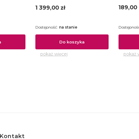
Cena
Cena
189,00 
1 399,00 zł
Dostępność:
na stanie
Dostępnoś
a
Do koszyka
pokaż więcej
pokaż 
Kontakt