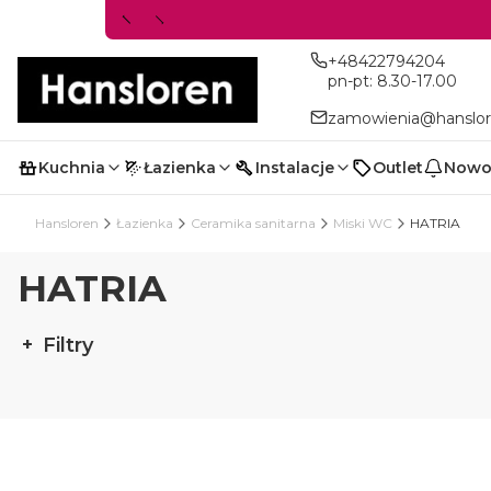
+48422794204
pn-pt: 8.30-17.00
zamowienia@hanslor
Kuchnia
Łazienka
Instalacje
Outlet
Nowo
Hansloren
Łazienka
Ceramika sanitarna
Miski WC
HATRIA
HATRIA
Filtry
Koniec filtrów