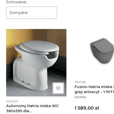
Lista produktów
Sortowanie:
Domyślne
Kod produktu
Y1HT08
Fusion Hatria miska
gray antracyt - Y1H
PRODUCENT
HATRIA
Kod produktu
Y0CA01
Autonomy Hatria miska WC
Cena
1 589,00 zł
380x595 dla