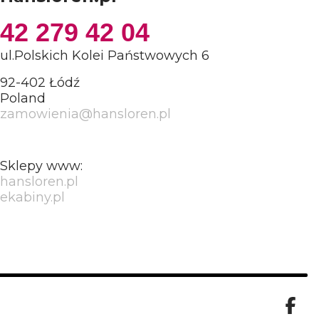
42 279 42 04
ul.Polskich Kolei Państwowych 6
92-402 Łódź
Poland
zamowienia@hansloren.pl
Sklepy www:
hansloren.pl
ekabiny.pl