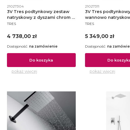
Kod produktu
Kod produktu
21027304
21027311
3V Tres podtynkowy zestaw
3V Tres podtynkowy
natryskowy z dyszami chrom -
wannowo natryskow
PRODUCENT
PRODUCENT
210.273.04
210.273.11
TRES
TRES
Cena
Cena
4 738,00 zł
5 349,00 zł
Dostępność:
na zamówienie
Dostępność:
na zamówie
Do koszyka
Do koszyk
pokaż więcej
pokaż więcej