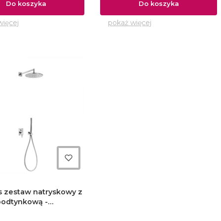
Do koszyka
Do koszyka
więcej
pokaż więcej
ktu
s zestaw natryskowy z
podtynkową -
NT
01