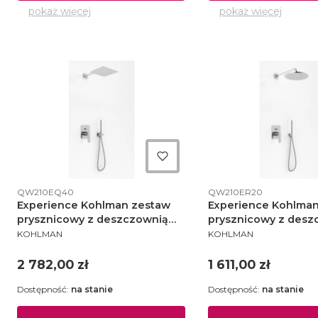
pokaż więcej
pokaż więcej
Kod produktu
Kod produktu
QW210EQ40
QW210ER20
Experience Kohlman zestaw
Experience Kohlma
prysznicowy z deszczownią
prysznicowy z desz
PRODUCENT
PRODUCENT
40 cm chrom - QW210EQ40
fi20 cm chrom - QW
KOHLMAN
KOHLMAN
Cena
Cena
2 782,00 zł
1 611,00 zł
Dostępność:
na stanie
Dostępność:
na stanie