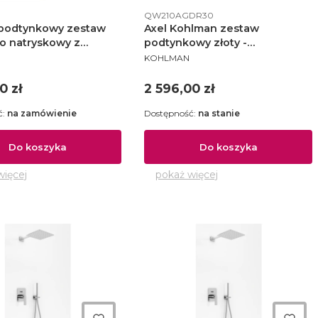
ktu
Kod produktu
QW210AGDR30
 podtynkowy zestaw
Axel Kohlman zestaw
 natryskowy z
podtynkowy złoty -
NT
PRODUCENT
aniem przez przelew
QW210AGDR30
KOHLMAN
210.273.10
Cena
0 zł
2 596,00 zł
ć:
na zamówienie
Dostępność:
na stanie
Do koszyka
Do koszyka
więcej
pokaż więcej