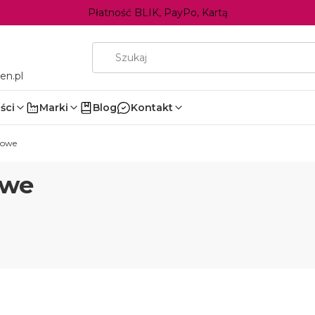
Płatność BLIK, PayPo, Kartą
en.pl
ści
Marki
Blog
Kontakt
kowe
owe