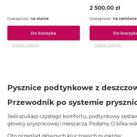
- LIG015ZSC2ANO
Cena
2 500,00 zł
Dostępność:
na stanie
Dostępność:
na zamówie
Do koszyka
Do koszyk
pokaż więcej
pokaż więcej
Pysznice podtynkowe z deszczo
Przewodnik po systemie pryszni
Jeśli szukasz czystego komfortu, podtynkowy zestaw
głowicy prysznicowej i mieszacza. Podamy Ci kilka 
Oto przegląd głównych kluczowych punktów: