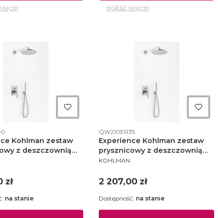
więcej
pokaż więcej
ktu
Kod produktu
30
QW210ER35
nce Kohlman zestaw
Experience Kohlman zestaw
cowy z deszczownią
prysznicowy z deszczownią
NT
PRODUCENT
 chrom - QW210ER30
fi35 cm chrom - QW210ER35
KOHLMAN
Cena
0 zł
2 207,00 zł
ć:
na stanie
Dostępność:
na stanie