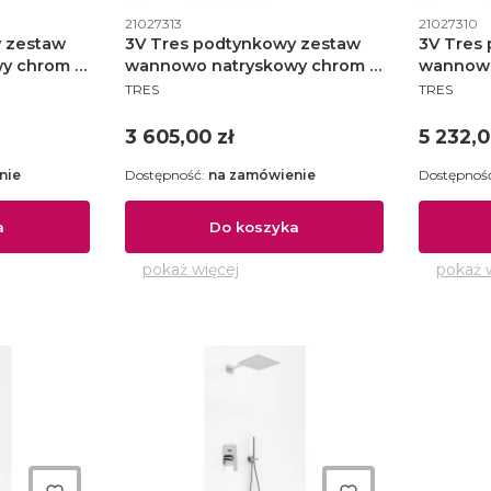
Kod produktu
Kod produ
21027313
21027310
 zestaw
3V Tres podtynkowy zestaw
3V Tres
y chrom -
wannowo natryskowy chrom -
wannowo
PRODUCENT
PRODUCE
210.273.13
napełni
TRES
TRES
chrom - 
Cena
Cena
3 605,00 zł
5 232,0
nie
Dostępność:
na zamówienie
Dostępnoś
a
Do koszyka
pokaż więcej
pokaż 