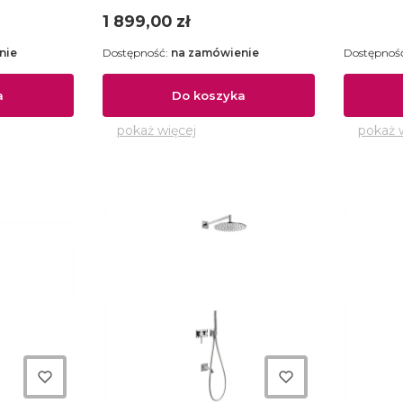
205.180.02
Cena
1 899,00 zł
nie
Dostępność:
na zamówienie
Dostępnoś
a
Do koszyka
pokaż więcej
pokaż 