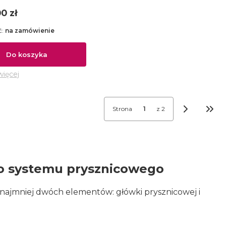
0 zł
ć:
na zamówienie
Do koszyka
więcej
Strona
z 2
Prze
go systemu prysznicowego
 najmniej dwóch elementów: główki prysznicowej i