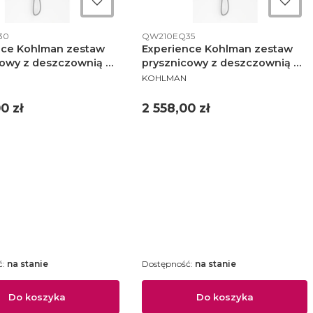
ktu
Kod produktu
30
QW210EQ35
nce Kohlman zestaw
Experience Kohlman zestaw
cowy z deszczownią 30
prysznicowy z deszczownią 35
NT
PRODUCENT
 QW210EQ30
cm chrom - QW210EQ35
KOHLMAN
Cena
0 zł
2 558,00 zł
ć:
na stanie
Dostępność:
na stanie
Do koszyka
Do koszyka