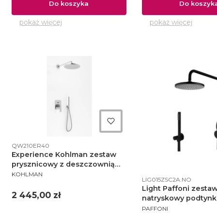
Do koszyka
Do koszyk
pokaż więcej
pokaż więcej
Kod produktu
QW210ER40
Experience Kohlman zestaw
prysznicowy z deszczownią
PRODUCENT
fi40 cm chrom - QW210ER40
KOHLMAN
Kod produktu
LIG015ZSC2A.NO
Light Paffoni zesta
Cena
2 445,00 zł
natryskowy podtyn
PRODUCENT
deszczownica 225 c
PAFFONI