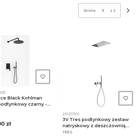
Strona
z 2
Nast
ktu
R25
nce Black Kohlman
podtynkowy czarny -
NT
BR
Kod produktu
21027301
3V Tres podtynkowy zestaw
0 zł
natryskowy z deszczownią
PRODUCENT
ścienną chrom - 210.273.01
TRES