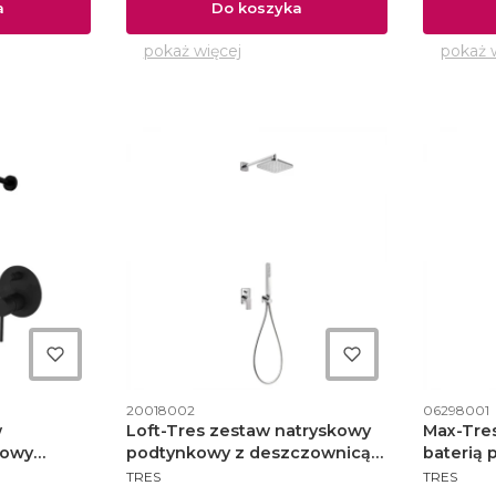
a
Do koszyka
pokaż więcej
pokaż 
Kod produktu
Kod produ
20018002
06298001
w
Loft-Tres zestaw natryskowy
Max-Tre
kowy
podtynkowy z deszczownicą
baterią 
PRODUCENT
PRODUCE
zarny mat
22x22 chrom – 200.180.02
062.980.
TRES
TRES