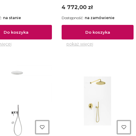
Cena
4 772,00 zł
ć:
na stanie
Dostępność:
na zamówienie
Do koszyka
Do koszyka
więcej
pokaż więcej