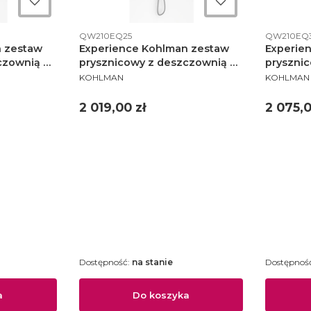
Kod produktu
Kod produ
QW210EQ25
QW210EQ
n zestaw
Experience Kohlman zestaw
Experie
czownią 20
prysznicowy z deszczownią 25
pryszni
PRODUCENT
PRODUCE
EQ20
cm chrom - QW210EQ25
chrom -
KOHLMAN
KOHLMAN
Cena
Cena
2 019,00 zł
2 075,0
Dostępność:
na stanie
Dostępnoś
a
Do koszyka