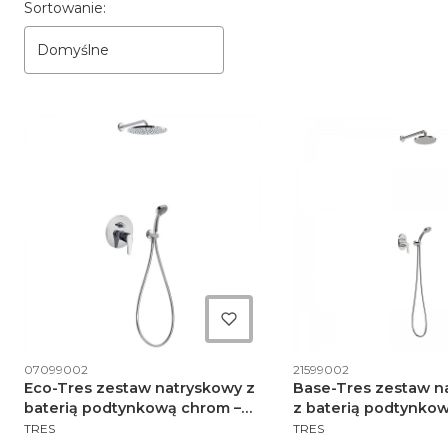
Lista produktów
Sortowanie:
Domyślne
Kod produktu
Kod produktu
07099002
21599002
Eco-Tres zestaw natryskowy z
Base-Tres zestaw n
baterią podtynkową chrom –
z baterią podtynko
PRODUCENT
PRODUCENT
07099002
21599002
TRES
TRES