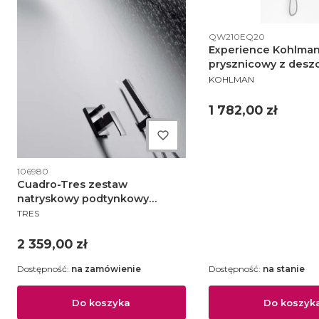
Kod produktu
QW210EQ20
Experience Kohlma
prysznicowy z desz
PRODUCENT
cm chrom - QW210
KOHLMAN
Cena
1 782,00 zł
Kod produktu
106980
Cuadro-Tres zestaw
natryskowy podtynkowy
PRODUCENT
chrom - 1.06.980
TRES
Cena
2 359,00 zł
Dostępność:
na zamówienie
Dostępność:
na stanie
Do koszyka
Do koszyk