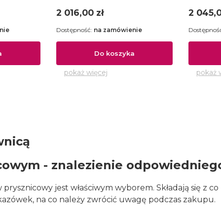
Cena
Cena
2 016,00 zł
2 045,0
nie
Dostępność:
na zamówienie
Dostępnoś
a
Do koszyka
pokaż więcej
pokaż 
wnicą
cowym - znalezienie odpowiednie
 prysznicowy jest właściwym wyborem. Składają się z co
wskazówek, na co należy zwrócić uwagę podczas zakupu.