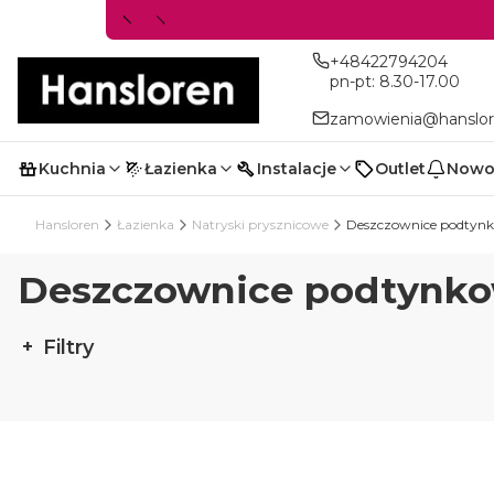
+48422794204
pn-pt: 8.30-17.00
zamowienia@hanslor
Kuchnia
Łazienka
Instalacje
Outlet
Nowo
Hansloren
Łazienka
Natryski prysznicowe
Deszczownice podtyn
Deszczownice podtynk
Filtry
Koniec filtrów