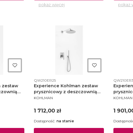
pokaż więcej
pokaż 
Kod produktu
Kod produ
QW210ER25
QW210ER
n zestaw
Experience Kohlman zestaw
Experie
czownią
prysznicowy z deszczownią
pryszni
PRODUCENT
PRODUCE
210ER20
fi25 cm chrom - QW210ER25
fi30 cm
KOHLMAN
KOHLMAN
Cena
Cena
1 712,00 zł
1 901,0
Dostępność:
na stanie
Dostępnoś