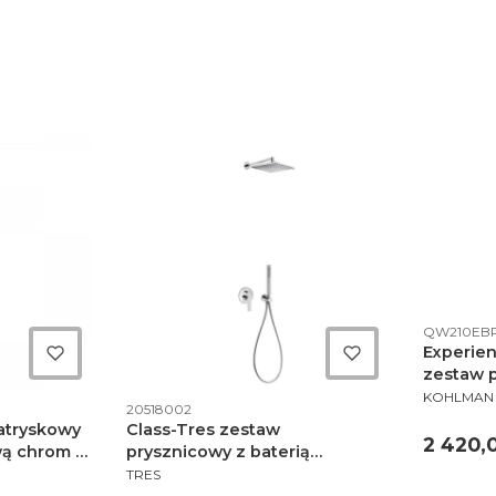
Kod produ
QW210EB
Experie
zestaw 
PRODUCE
QW210E
KOHLMAN
Kod produktu
20518002
atryskowy
Class-Tres zestaw
Cena
2 420,0
wą chrom -
prysznicowy z baterią
PRODUCENT
podtynkową chrom -
TRES