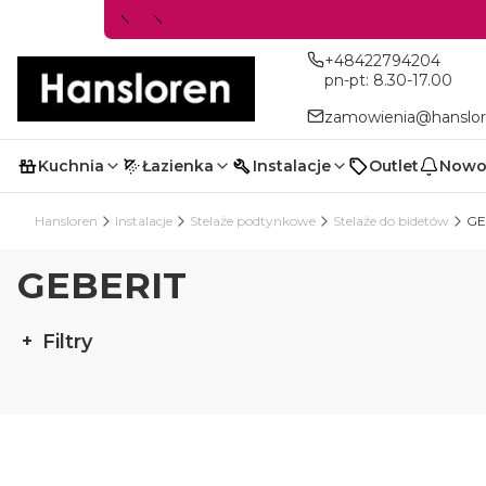
+48422794204
pn-pt: 8.30-17.00
zamowienia@hanslor
Kuchnia
Łazienka
Instalacje
Outlet
Nowo
Hansloren
Instalacje
Stelaże podtynkowe
Stelaże do bidetów
GE
GEBERIT
Filtry
Koniec filtrów