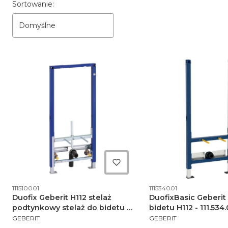
Lista produktów
Sortowanie:
Domyślne
Kod produktu
Kod produktu
111510001
111534001
Duofix Geberit H112 stelaż
DuofixBasic Geberit 
podtynkowy stelaż do bidetu -
bidetu H112 - 111.534.
PRODUCENT
PRODUCENT
111.510.00.1
GEBERIT
GEBERIT