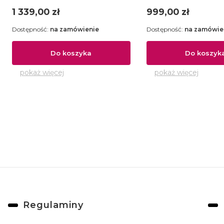
Cena
Cena
1 339,00 zł
999,00 zł
Dostępność:
na zamówienie
Dostępność:
na zamówie
Do koszyka
Do koszyk
pokaż więcej
pokaż więcej
Linki w stopce
Regulaminy