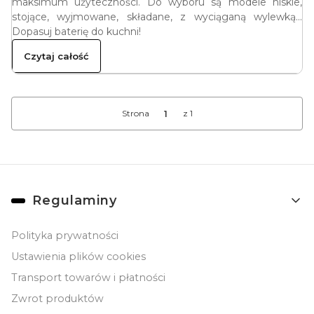
maksimum użyteczności. Do wyboru są modele niskie,
stojące, wyjmowane, składane, z wyciąganą wylewką...
Dopasuj baterię do kuchni!
Czytaj całość
Strona
z 1
Linki w stopce
Regulaminy
Polityka prywatności
Ustawienia plików cookies
Transport towarów i płatności
Zwrot produktów