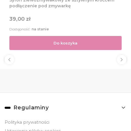
Syfon zlewozmywakowy ze sztywnym króćcem
podłączenie pod zmywarkę
Cena
39,00 zł
Dostępność:
na stanie
Do koszyka
Linki w stopce
Regulaminy
Polityka prywatności