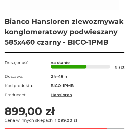
Bianco Hansloren zlewozmywak
konglomeratowy podwieszany
585x460 czarny - BICO-1PMB
Dostępność:
na stanie
6
szt
Dostawa:
24-48 h
Kod produktu:
BICO-1PMB
Producent:
Hansloren
Cena
899,00 zł
Cena w innych sklepach:
1 099,00 zł