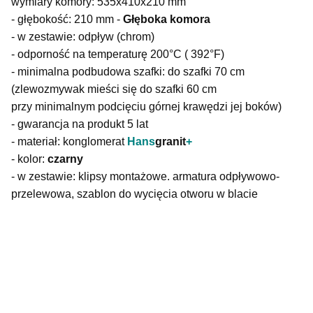
wymiary komory: 535x410x210 mm
- głębokość: 210 mm -
Głęboka komora
- w zestawie: odpływ (chrom)
- odporność na temperaturę 200°C ( 392°F)
- minimalna podbudowa szafki: do szafki 70 cm
(zlewozmywak mieści się do szafki 60 cm
przy minimalnym podcięciu górnej krawędzi jej boków)
- gwarancja na produkt 5 lat
- materiał: konglomerat
Hans
granit
+
- kolor:
czarny
- w zestawie: klipsy montażowe. armatura odpływowo-
przelewowa, szablon do wycięcia otworu w blacie
Zlewozmywaki:
Rozmiar szafki
70
Odcienie kolorów
czerń