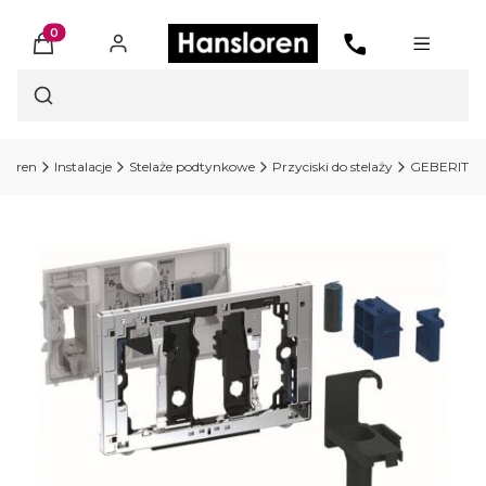
Produkty w koszyku: 0. Zobacz szczegóły
Otwórz wyszukiwarkę
sloren
Instalacje
Stelaże podtynkowe
Przyciski do stelaży
GEBERIT