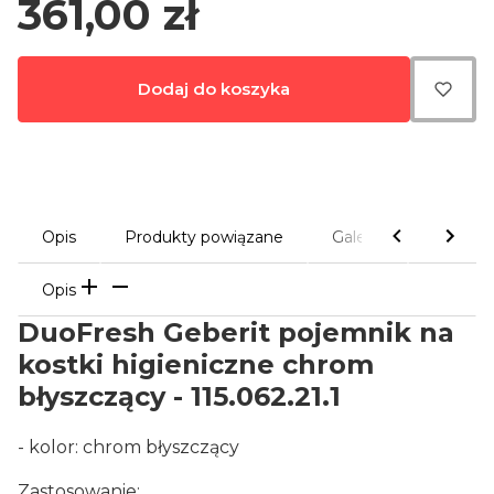
Cena
361,00 zł
Dodaj do koszyka
Opis
Produkty powiązane
Galeria
Bezpie
Opis
DuoFresh Geberit pojemnik na
kostki higieniczne chrom
błyszczący - 115.062.21.1
- kolor: chrom błyszczący
Zastosowanie: