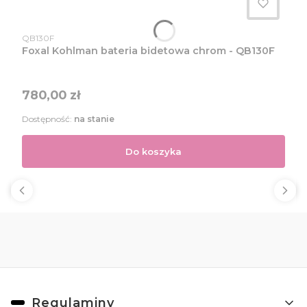
Kod produktu
QB130F
Foxal Kohlman bateria bidetowa chrom - QB130F
Cena
780,00 zł
Dostępność:
na stanie
Do koszyka
Linki w stopce
Regulaminy