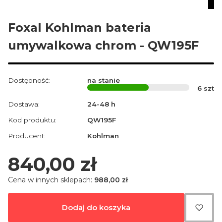
Foxal Kohlman bateria
umywalkowa chrom - QW195F
Dostępność:
na stanie
6
szt
Dostawa:
24-48 h
Kod produktu:
QW195F
Producent:
Kohlman
Cena
840,00 zł
Cena w innych sklepach:
988,00 zł
Dodaj do koszyka