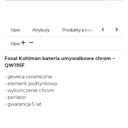
Opis
Atrybuty
Produkty powiązane
Galeri
Opis
Foxal Kohlman bateria umywalkowa chrom –
QW195F
- głowica ceramiczna
- element podtynkowy
- wykończenie chrom
- perlator
- gwarancja 5 lat