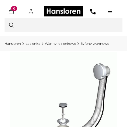
Produkty w koszyku: 0. Zobacz szczegóły
Otwórz wyszukiwarkę
Hansloren
Łazienka
Wanny łazienkowe
Syfony wannowe