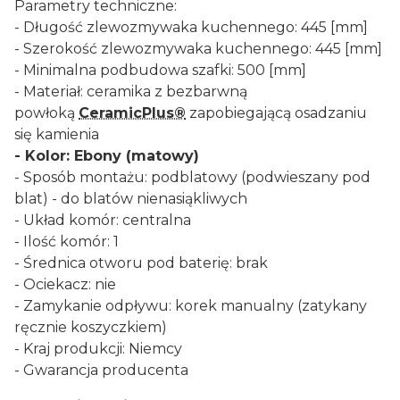
Parametry techniczne:
- Długość zlewozmywaka kuchennego: 445 [mm]
- Szerokość zlewozmywaka kuchennego: 445 [mm]
- Minimalna podbudowa szafki: 500 [mm]
- Materiał: ceramika z bezbarwną
powłoką
CeramicPlus®
zapobiegającą osadzaniu
się kamienia
- Kolor: Ebony (matowy)
- Sposób montażu: podblatowy (podwieszany pod
blat) - do blatów nienasiąkliwych
- Układ komór: centralna
- Ilość komór: 1
- Średnica otworu pod baterię: brak
- Ociekacz: nie
- Zamykanie odpływu: korek manualny (zatykany
ręcznie koszyczkiem)
- Kraj produkcji: Niemcy
- Gwarancja producenta