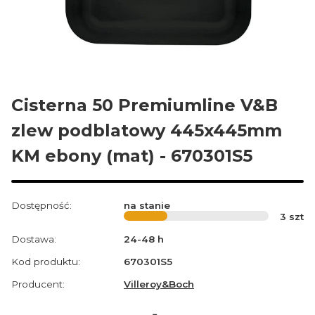
Cisterna 50 Premiumline V&B
zlew podblatowy 445x445mm
KM ebony (mat) - 670301S5
Dostępność:
na stanie
3
szt
Dostawa:
24-48 h
Kod produktu:
670301S5
Producent:
Villeroy&Boch