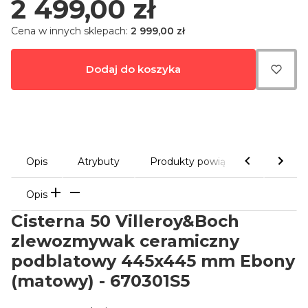
Cena
2 499,00 zł
Cena w innych sklepach:
2 999,00 zł
Dodaj do koszyka
Opis
Atrybuty
Produkty powiązane
Galeri
Opis
Cisterna 50 Villeroy&Boch
zlewozmywak ceramiczny
podblatowy 445x445 mm Ebony
(matowy) - 670301S5