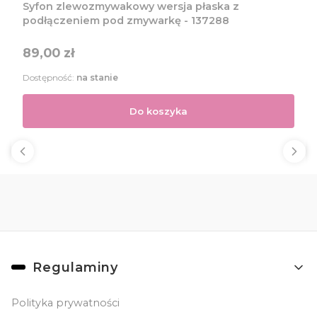
Syfon zlewozmywakowy wersja płaska z
podłączeniem pod zmywarkę - 137288
Cena
89,00 zł
Dostępność:
na stanie
Do koszyka
Linki w stopce
Regulaminy
Polityka prywatności