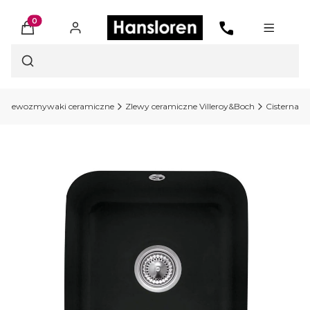
Produkty w koszyku: 0. Zobacz szczegóły
Otwórz wyszukiwarkę
Zlewozmywaki ceramiczne
Zlewy ceramiczne Villeroy&Boch
Cisterna