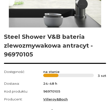
Steel Shower V&B bateria
zlewozmywakowa antracyt -
96970105
Dostępność:
na stanie
3
szt
Dostawa:
24-48 h
Kod produktu:
96970105
Producent:
Villeroy&Boch