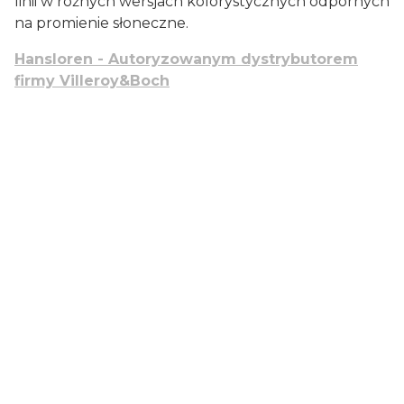
linii w różnych wersjach kolorystycznych odpornych
na promienie słoneczne.
Hansloren - Autoryzowanym dystrybutorem
firmy Villeroy&Boch
Baterie kuchenne:
Dominujący kolor
czarny
tak
Wyciągana wylewka
nie
Przełącznik zraszający
Sposób montażu
stojąca
Funkcja dotykowego
Nie
włączania
Zasilanie
wysokociśnieniowe