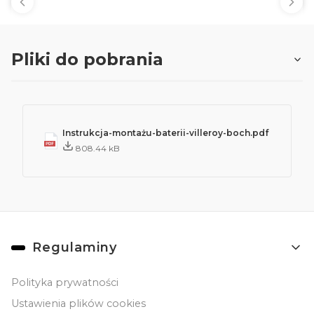
Pliki do pobrania
Instrukcja-montażu-baterii-villeroy-boch.pdf
808.44 kB
Linki w stopce
Regulaminy
Polityka prywatności
Ustawienia plików cookies