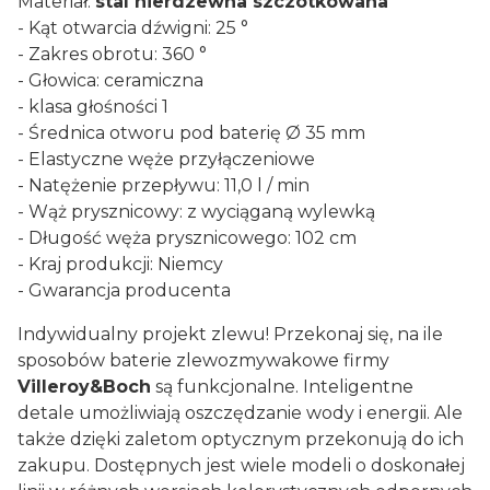
Materiał:
stal nierdzewna szczotkowana
- Kąt otwarcia dźwigni: 25 °
- Zakres obrotu: 360 °
- Głowica: ceramiczna
- klasa głośności 1
- Średnica otworu pod baterię Ø 35 mm
- Elastyczne węże przyłączeniowe
- Natężenie przepływu: 11,0 l / min
- Wąż prysznicowy: z wyciąganą wylewką
- Długość węża prysznicowego: 102 cm
- Kraj produkcji: Niemcy
- Gwarancja producenta
Indywidualny projekt zlewu! Przekonaj się, na ile
sposobów baterie zlewozmywakowe firmy
Villeroy&Boch
są funkcjonalne. Inteligentne
detale umożliwiają oszczędzanie wody i energii. Ale
także dzięki zaletom optycznym przekonują do ich
zakupu. Dostępnych jest wiele modeli o doskonałej