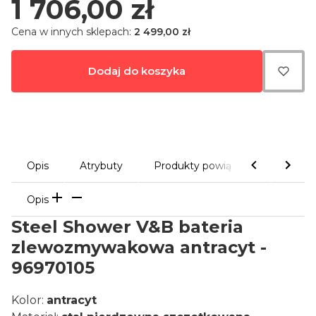
Cena
1 706,00 zł
Cena w innych sklepach:
2 499,00 zł
Dodaj do koszyka
Opis
Atrybuty
Produkty powiązane
Galeri
Opis
Steel Shower V&B bateria
zlewozmywakowa antracyt -
96970105
Kolor:
antracyt