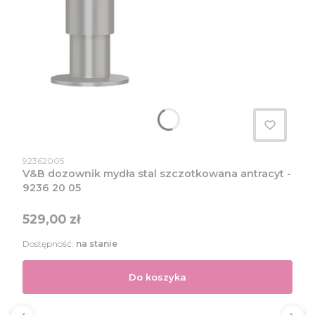
Kod produktu
92362005
V&B dozownik mydła stal szczotkowana antracyt -
9236 20 05
Cena
529,00 zł
Dostępność:
na stanie
Do koszyka