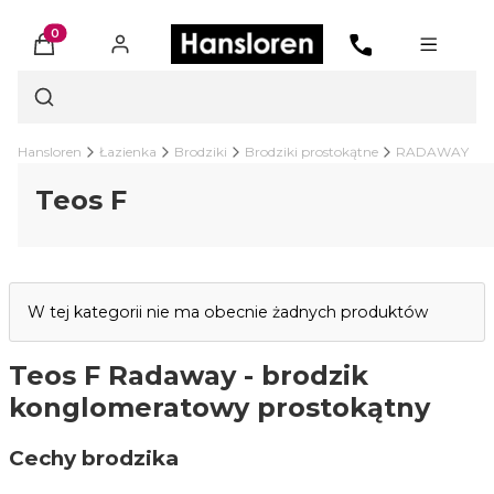
Produkty w koszyku: 0. Zobacz szczegóły
Otwórz wyszukiwarkę
Hansloren
Łazienka
Brodziki
Brodziki prostokątne
RADAWAY
Teos F
Lista produktów
W tej kategorii nie ma obecnie żadnych produktów
Teos F Radaway - brodzik
konglomeratowy prostokątny
Cechy brodzika