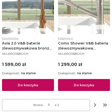
Kod produktu
Kod produktu
92400004
925200LC
Avia 2.0 V&B baterie
Como Shower V&B bateria
zlewozmywakowa bronze
zlewozmywakowa
PRODUCENT
PRODUCENT
- 92400004
wyciągana wylewka stal
VILLEROY&BOCH
VILLEROY&BOCH
szcztkowana - 9252 00 LC
Cena
Cena
1 599,00 zł
1 299,00 zł
Dostępność:
na stanie
Dostępność:
na stanie
Do koszyka
Do koszyka
Strona
z 2
Prze