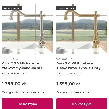
BESTSELLER
BESTSELLER
Kod produktu
Kod produktu
924000LC
92400003
Avia 2.0 V&B baterie
Avia 2.0 V&B baterie
zlewozmywakowa stal
zlewozmywakowa złoty
PRODUCENT
PRODUCENT
nierdzewna - 924000LC
szczotkowany - 92400003
VILLEROY&BOCH
VILLEROY&BOCH
Cena
Cena
1 399,00 zł
1 599,00 zł
Dostępność:
na zamówienie
Dostępność:
na stanie
Do koszyka
Do koszyka