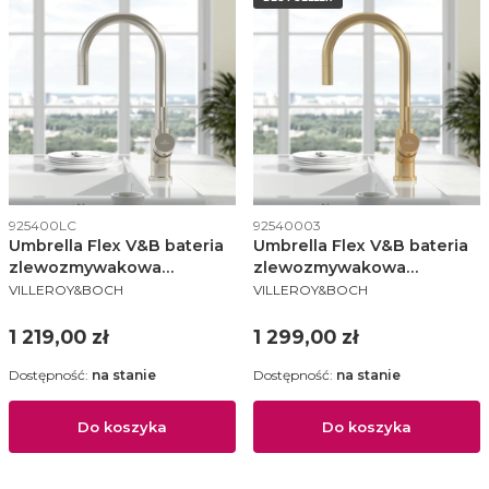
Kod produktu
Kod produktu
925400LC
92540003
Umbrella Flex V&B bateria
Umbrella Flex V&B bateria
zlewozmywakowa
zlewozmywakowa
PRODUCENT
PRODUCENT
wyciągana wylewka stal
wyciągana wylewka złota -
VILLEROY&BOCH
VILLEROY&BOCH
nierdzewna szczotkowana
92540003
- 925400LC
Cena
Cena
1 219,00 zł
1 299,00 zł
Dostępność:
na stanie
Dostępność:
na stanie
Do koszyka
Do koszyka