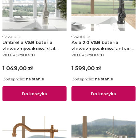
Kod produktu
Kod produktu
925300LC
92400005
Umbrella V&B bateria
Avia 2.0 V&B bateria
zlewozmywakowa stal
zlewozmywakowa antracyt
PRODUCENT
PRODUCENT
nierdzewna szczotkowana
- 92400005
VILLEROY&BOCH
VILLEROY&BOCH
- 9253 00 LC
Cena
Cena
1 049,00 zł
1 599,00 zł
Dostępność:
na stanie
Dostępność:
na stanie
Do koszyka
Do koszyka