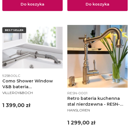
Do koszyka
Do koszyka
BESTSELLER
Kod produktu
925800LC
Como Shower Window
V&B bateria
PRODUCENT
Kod produktu
zlewozmywakowa
VILLEROY&BOCH
RESN-0001
Retro bateria kuchenna
podokienna stal
stal nierdzewna - RESN-
szczotkowana - 925800LC
Cena
1 399,00 zł
PRODUCENT
0001
HANSLOREN
Cena
1 299,00 zł