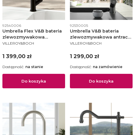
Kod produktu
Kod produktu
92540006
92530005
Umbrella Flex V&B bateria
Umbrella V&B bateria
zlewozmywakowa
zlewozmywakowa antracyt
PRODUCENT
PRODUCENT
wyciągana wylewka czarna
- 92530005
VILLEROY&BOCH
VILLEROY&BOCH
- 92540006
Cena
Cena
1 399,00 zł
1 299,00 zł
Dostępność:
na stanie
Dostępność:
na zamówienie
Do koszyka
Do koszyka