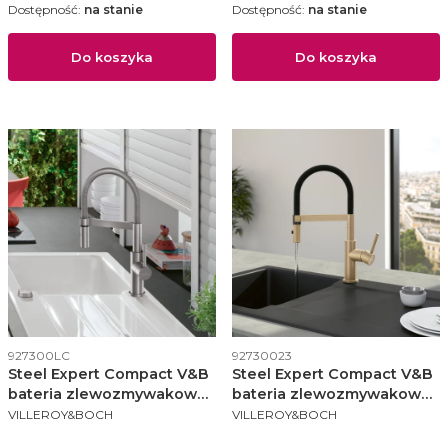
Dostępność:
na stanie
Dostępność:
na stanie
Do koszyka
Do koszyka
Kod produktu
Kod produktu
927300LC
92730023
Steel Expert Compact V&B
Steel Expert Compact V&B
bateria zlewozmywakowa
bateria zlewozmywakowa
PRODUCENT
PRODUCENT
stal szczotkowana
złoty/czarny mat -
VILLEROY&BOCH
VILLEROY&BOCH
92730023