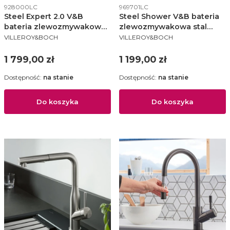
Kod produktu
Kod produktu
928000LC
969701LC
Steel Expert 2.0 V&B
Steel Shower V&B bateria
bateria zlewozmywakowa
zlewozmywakowa stal
PRODUCENT
PRODUCENT
stal szczotkowana
szczotkowana - 9697 01
VILLEROY&BOCH
VILLEROY&BOCH
LC
Cena
Cena
1 799,00 zł
1 199,00 zł
Dostępność:
na stanie
Dostępność:
na stanie
Do koszyka
Do koszyka