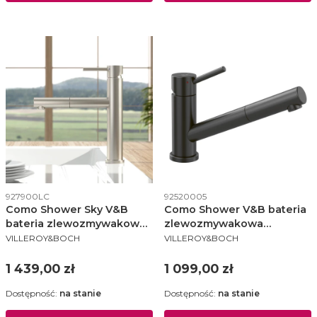
Kod produktu
Kod produktu
927900LC
92520005
Como Shower Sky V&B
Como Shower V&B bateria
bateria zlewozmywakowa
zlewozmywakowa
PRODUCENT
PRODUCENT
wyciągana wylewka stal
wyciągana wylewka
VILLEROY&BOCH
VILLEROY&BOCH
szcztkowana - 927900LC
antracyt - 9252 00 05
Cena
Cena
1 439,00 zł
1 099,00 zł
Dostępność:
na stanie
Dostępność:
na stanie