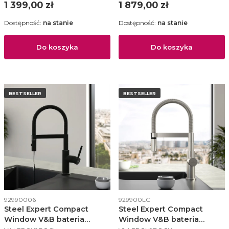
Cena
Cena
1 399,00 zł
1 879,00 zł
Dostępność:
na stanie
Dostępność:
na stanie
Do koszyka
Do koszyka
BESTSELLER
BESTSELLER
Kod produktu
Kod produktu
92990006
929900LC
Steel Expert Compact
Steel Expert Compact
Window V&B bateria
Window V&B bateria
PRODUCENT
PRODUCENT