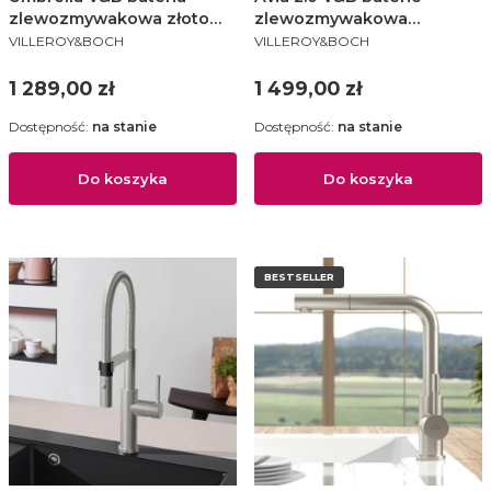
zlewozmywakowa złoto
zlewozmywakowa
PRODUCENT
PRODUCENT
szczotkowane - 92530003
niskociśnieniowa stal
VILLEROY&BOCH
VILLEROY&BOCH
nierdzewna - 924011LC
Cena
Cena
1 289,00 zł
1 499,00 zł
Dostępność:
na stanie
Dostępność:
na stanie
Do koszyka
Do koszyka
BESTSELLER