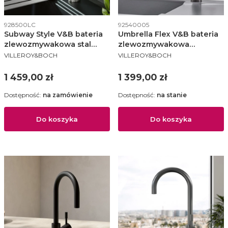
Kod produktu
Kod produktu
928500LC
92540005
Subway Style V&B bateria
Umbrella Flex V&B bateria
zlewozmywakowa stal
zlewozmywakowa
PRODUCENT
PRODUCENT
szczotkowana - 928500LC
wyciągana wylewka
VILLEROY&BOCH
VILLEROY&BOCH
antracyt - 92540005
Cena
Cena
1 459,00 zł
1 399,00 zł
Dostępność:
na zamówienie
Dostępność:
na stanie
Do koszyka
Do koszyka